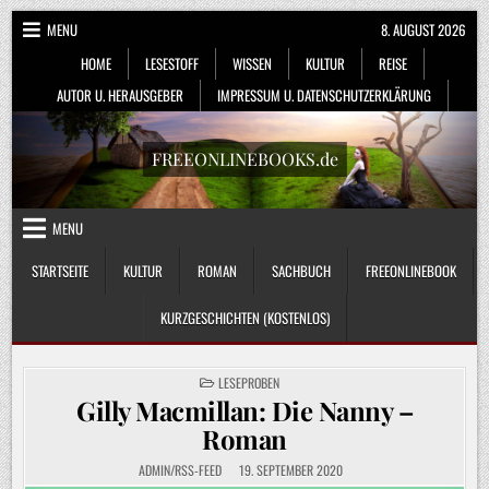
Skip
MENU
8. AUGUST 2026
to
HOME
LESESTOFF
WISSEN
KULTUR
REISE
content
AUTOR U. HERAUSGEBER
IMPRESSUM U. DATENSCHUTZERKLÄRUNG
FREEONLINEBOOKS.de
MENU
STARTSEITE
KULTUR
ROMAN
SACHBUCH
FREEONLINEBOOK
KURZGESCHICHTEN (KOSTENLOS)
POSTED
LESEPROBEN
IN
Gilly Macmillan: Die Nanny –
Roman
ADMIN/RSS-FEED
19. SEPTEMBER 2020