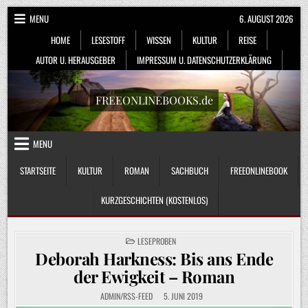
Skip
MENU
6. AUGUST 2026
to
HOME
LESESTOFF
WISSEN
KULTUR
REISE
content
AUTOR U. HERAUSGEBER
IMPRESSUM U. DATENSCHUTZERKLÄRUNG
FREEONLINEBOOKS.de
MENU
STARTSEITE
KULTUR
ROMAN
SACHBUCH
FREEONLINEBOOK
KURZGESCHICHTEN (KOSTENLOS)
POSTED
LESEPROBEN
IN
Deborah Harkness: Bis ans Ende
der Ewigkeit – Roman
ADMIN/RSS-FEED
5. JUNI 2019