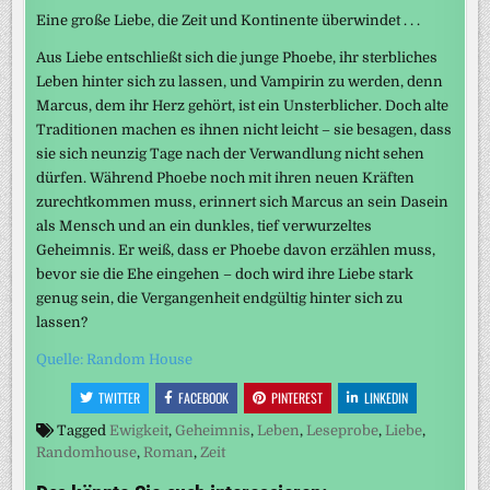
Eine große Liebe, die Zeit und Kontinente überwindet . . .
Aus Liebe entschließt sich die junge Phoebe, ihr sterbliches
Leben hinter sich zu lassen, und Vampirin zu werden, denn
Marcus, dem ihr Herz gehört, ist ein Unsterblicher. Doch alte
Traditionen machen es ihnen nicht leicht – sie besagen, dass
sie sich neunzig Tage nach der Verwandlung nicht sehen
dürfen. Während Phoebe noch mit ihren neuen Kräften
zurechtkommen muss, erinnert sich Marcus an sein Dasein
als Mensch und an ein dunkles, tief verwurzeltes
Geheimnis. Er weiß, dass er Phoebe davon erzählen muss,
bevor sie die Ehe eingehen – doch wird ihre Liebe stark
genug sein, die Vergangenheit endgültig hinter sich zu
lassen?
Quelle: Random House
TWITTER
FACEBOOK
PINTEREST
LINKEDIN
Tagged
Ewigkeit
,
Geheimnis
,
Leben
,
Leseprobe
,
Liebe
,
Randomhouse
,
Roman
,
Zeit