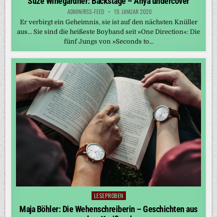
Suze Winegardner: Backstage – Anya undercover
ADMIN/RSS-FEED
19. JANUAR 2020
Er verbirgt ein Geheimnis, sie ist auf den nächsten Knüller
aus… Sie sind die heißeste Boyband seit »One Direction«: Die
fünf Jungs von »Seconds to…
LESEPROBEN
Posted
in
Maja Böhler: Die Wehenschreiberin – Geschichten aus