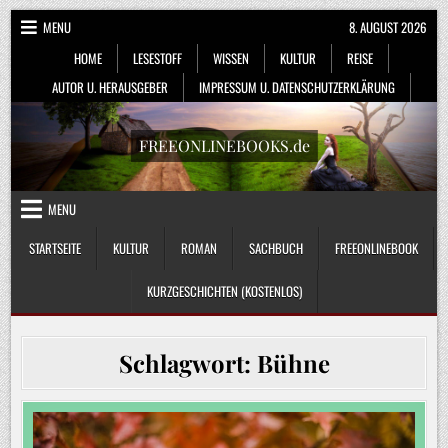
Skip
MENU
8. AUGUST 2026
to
HOME
LESESTOFF
WISSEN
KULTUR
REISE
content
AUTOR U. HERAUSGEBER
IMPRESSUM U. DATENSCHUTZERKLÄRUNG
FREEONLINEBOOKS.de
MENU
STARTSEITE
KULTUR
ROMAN
SACHBUCH
FREEONLINEBOOK
KURZGESCHICHTEN (KOSTENLOS)
Schlagwort:
Bühne