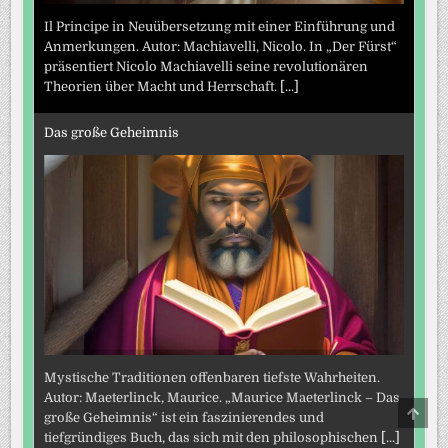
Il Principe in Neuübersetzung mit einer Einführung und
Anmerkungen. Autor: Machiavelli, Nicolo. In „Der Fürst“
präsentiert Nicolo Machiavelli seine revolutionären
Theorien über Macht und Herrschaft.
[...]
Das große Geheimnis
Mystische Traditionen offenbaren tiefste Wahrheiten.
Autor: Maeterlinck, Maurice. „Maurice Maeterlinck – Das
SCRO
große Geheimnis“ ist ein faszinierendes und
TO
TOP
tiefgründiges Buch, das sich mit den philosophischen
[...]