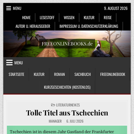
Skip
MENU
9. AUGUST 2026
to
HOME
LESESTOFF
WISSEN
KULTUR
REISE
content
AUTOR U. HERAUSGEBER
IMPRESSUM U. DATENSCHUTZERKLÄRUNG
FREEONLINEBOOKS.de
MENU
STARTSEITE
KULTUR
ROMAN
SACHBUCH
FREEONLINEBOOK
KURZGESCHICHTEN (KOSTENLOS)
POSTED
LITERATURNEWZS
IN
Tolle Titel aus Tschechien
MANAGER
6. JULI 2026
Tschechien ist in diesem Jahr Gastland der Frankfurter