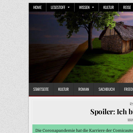
Skip
HOME
LESESTOFF
WISSEN
KULTUR
REISE
to
content
STARTSEITE
KULTUR
ROMAN
SACHBUCH
FREEO
Spoiler: Ich b
MA
Die Coronapandemie hat die Karriere der Comicauto