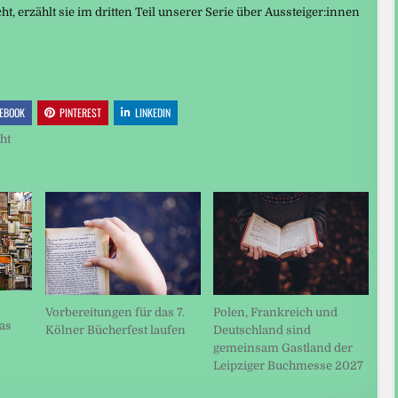
t, erzählt sie im dritten Teil unserer Serie über Aussteiger:innen
EBOOK
PINTEREST
LINKEDIN
ht
Polen, Frankreich und
Vorbereitungen für das 7.
das
Deutschland sind
Kölner Bücherfest laufen
gemeinsam Gastland der
Leipziger Buchmesse 2027