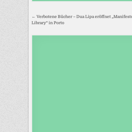
Beitragsnavigation
← Verbotene Bücher – Dua Lipa eröffnet „Manifest
Library“ in Porto