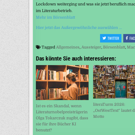
Lockdown weiterging und was sie jetzt beruflich mach
im Literaturbetrieb.
Mehr im Börsenblatt
Hier jetzt das Außergewöhnliche auswählen …
TWITTER
FAC
Tagged
Allgemeines
,
Aussteiger
,
Börsenblatt
,
Mac
Das könnte Sie auch interessieren:
literaTurm 2026:
Ist es ein Skandal, wenn
„OstWestText“ lautet 
Literaturnobelpreisträgerin
Motto
Olga Tokarczuk zugibt, dass
sie für ihre Bücher KI
benutzt?