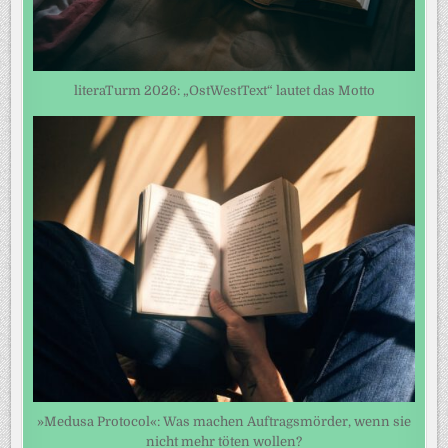
literaTurm 2026: „OstWestText“ lautet das Motto
»Medusa Protocol«: Was machen Auftragsmörder, wenn sie
nicht mehr töten wollen?