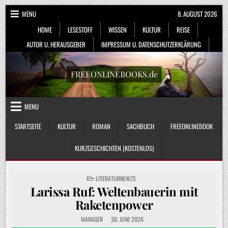
Skip
MENU
8. AUGUST 2026
to
HOME
LESESTOFF
WISSEN
KULTUR
REISE
content
AUTOR U. HERAUSGEBER
IMPRESSUM U. DATENSCHUTZERKLÄRUNG
FREEONLINEBOOKS.de
MENU
STARTSEITE
KULTUR
ROMAN
SACHBUCH
FREEONLINEBOOK
KURZGESCHICHTEN (KOSTENLOS)
POSTED
LITERATURNEWZS
IN
Larissa Ruf: Weltenbauerin mit
Raketenpower
MANAGER
30. JUNI 2026