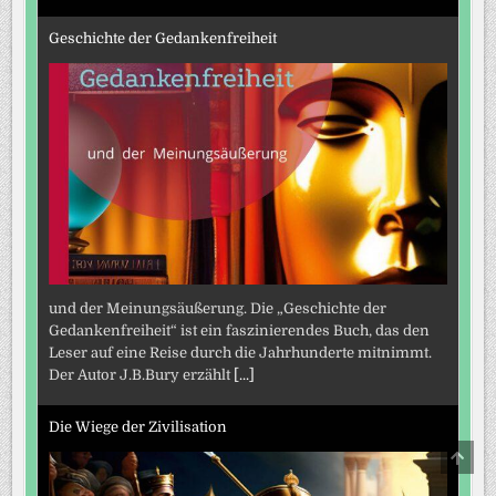
Geschichte der Gedankenfreiheit
und der Meinungsäußerung. Die „Geschichte der
Gedankenfreiheit“ ist ein faszinierendes Buch, das den
Leser auf eine Reise durch die Jahrhunderte mitnimmt.
Der Autor J.B.Bury erzählt
[...]
Die Wiege der Zivilisation
SCRO
TO
TOP