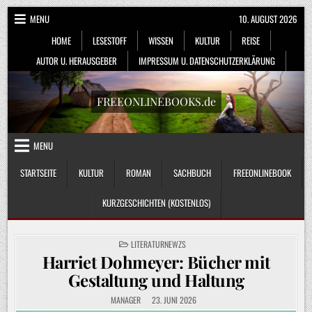
Skip
MENU
10. AUGUST 2026
to
HOME
LESESTOFF
WISSEN
KULTUR
REISE
content
AUTOR U. HERAUSGEBER
IMPRESSUM U. DATENSCHUTZERKLÄRUNG
FREEONLINEBOOKS.de
MENU
STARTSEITE
KULTUR
ROMAN
SACHBUCH
FREEONLINEBOOK
KURZGESCHICHTEN (KOSTENLOS)
POSTED
LITERATURNEWZS
IN
Harriet Dohmeyer: Bücher mit
Gestaltung und Haltung
MANAGER
23. JUNI 2026