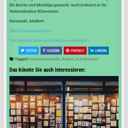
für Reiche und Mächtige gemacht. Auch kritisiert er Ex-
Nationaltrainer Klinsmann.
Siniawski, Adalbert
Zum: Deutschlandradio
Hier jetzt das Außergewöhnliche auswählen …
TWITTER
FACEBOOK
PINTEREST
LINKEDIN
Tagged
Deutschlandradio
,
Kultur
,
Schriftsteller
Das könnte Sie auch interessieren: