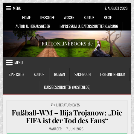
Skip
MENU
7. AUGUST 2026
to
HOME
LESESTOFF
WISSEN
KULTUR
REISE
content
AUTOR U. HERAUSGEBER
IMPRESSUM U. DATENSCHUTZERKLÄRUNG
FREEONLINEBOOKS.de
MENU
STARTSEITE
KULTUR
ROMAN
SACHBUCH
FREEONLINEBOOK
KURZGESCHICHTEN (KOSTENLOS)
POSTED
LITERATURNEWZS
IN
Fußball-WM – Ilija Trojanow: „Die
FIFA ist der Tod des Fans“
MANAGER
7. JUNI 2026