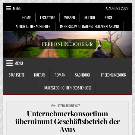
Skip
MENU
7. AUGUST 2026
to
HOME
LESESTOFF
WISSEN
KULTUR
REISE
content
AUTOR U. HERAUSGEBER
IMPRESSUM U. DATENSCHUTZERKLÄRUNG
FREEONLINEBOOKS.de
MENU
STARTSEITE
KULTUR
ROMAN
SACHBUCH
FREEONLINEBOOK
KURZGESCHICHTEN (KOSTENLOS)
POSTED
LITERATURNEWZS
IN
Unternehmerkonsortium
übernimmt Geschäftsbetrieb der
Avus