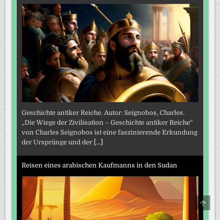
Geschichte antiker Reiche. Autor: Seignobos, Charles.
„Die Wiege der Zivilisation – Geschichte antiker Reiche“
von Charles Seignobos ist eine faszinierende Erkundung
der Ursprünge und der
[...]
Reisen eines arabischen Kaufmanns in den Sudan
SCRO
TO
TOP