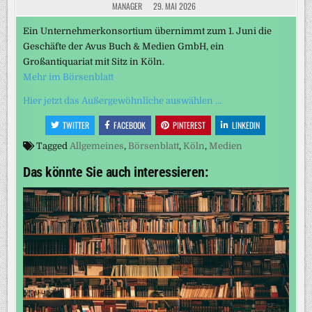
MANAGER
29. MAI 2026
Ein Unternehmerkonsortium übernimmt zum 1. Juni die
Geschäfte der Avus Buch & Medien GmbH, ein
Großantiquariat mit Sitz in Köln.
Mehr im Börsenblatt
Hier jetzt das Außergewöhnliche auswählen …
TWITTER
FACEBOOK
PINTEREST
LINKEDIN
Tagged
Allgemeines
,
Börsenblatt
,
Köln
,
Medien
Das könnte Sie auch interessieren: