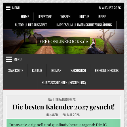
Skip
MENU
8. AUGUST 2026
to
HOME
LESESTOFF
WISSEN
KULTUR
REISE
content
AUTOR U. HERAUSGEBER
IMPRESSUM U. DATENSCHUTZERKLÄRUNG
FREEONLINEBOOKS.de
MENU
STARTSEITE
KULTUR
ROMAN
SACHBUCH
FREEONLINEBOOK
KURZGESCHICHTEN (KOSTENLOS)
POSTED
LITERATURNEWZS
IN
Die besten Kalender 2027 gesucht!
MANAGER
28. MAI 2026
Innovativ, originell und qualitativ herausragend: Die IG