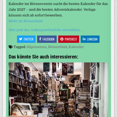
Kalender im Börsenverein sucht die besten Kalender für das
Jahr 2027 – und die besten Adventskalender. Verlage
können sich ab sofort bewerben.
Mehr im Börsenblatt
Hier jetzt das Außergewöhnliche auswählen …
TWITTER
FACEBOOK
PINTEREST
LINKEDIN
Tagged
Allgemeines
,
Börsenblatt
,
Kalender
Das könnte Sie auch interessieren: