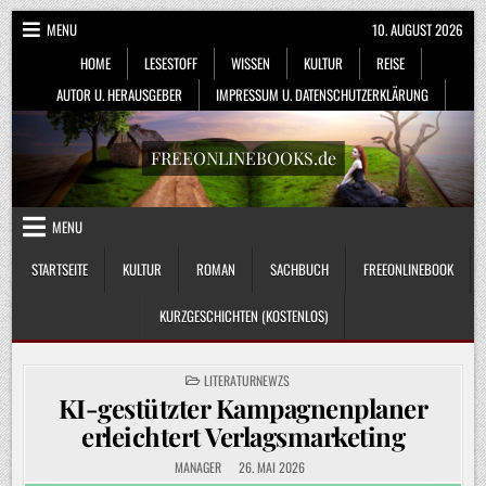
Skip
MENU
10. AUGUST 2026
to
HOME
LESESTOFF
WISSEN
KULTUR
REISE
content
AUTOR U. HERAUSGEBER
IMPRESSUM U. DATENSCHUTZERKLÄRUNG
FREEONLINEBOOKS.de
MENU
STARTSEITE
KULTUR
ROMAN
SACHBUCH
FREEONLINEBOOK
KURZGESCHICHTEN (KOSTENLOS)
POSTED
LITERATURNEWZS
IN
KI-gestützter Kampagnenplaner
erleichtert Verlagsmarketing
MANAGER
26. MAI 2026