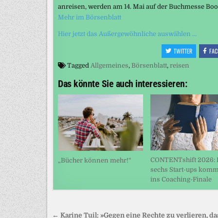
anreisen, werden am 14. Mai auf der Buchmesse Book
Mehr im Börsenblatt
Hier jetzt das Außergewöhnliche auswählen …
TWITTER
FAC
Tagged
Allgemeines
,
Börsenblatt
,
reisen
Das könnte Sie auch interessieren:
CONTENTshift 2026: 
„Bücher können mehr!“
sechs Start-ups kom
ins Coaching-Finale
Beitragsnavigation
← Karine Tuil: »Gegen eine Rechte zu verlieren, das