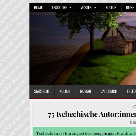
Skip
HOME
LESESTOFF
WISSEN
KULTUR
REISE
to
content
STARTSEITE
KULTUR
ROMAN
SACHBUCH
FREEO
75 tschechische Autor:inne
MAN
Tschechien ist Ehrengast der diesjährigen Frankfurt