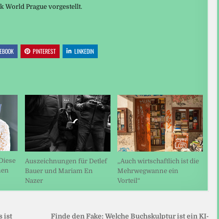
 World Prague vorgestellt.
EBOOK
PINTEREST
LINKEDIN
Diese
„Auch wirtschaftlich ist die
Auszeichnungen für Detlef
men
Mehrwegwanne ein
Bauer und Mariam En
Vorteil“
Nazer
 ist
Finde den Fake: Welche Buchskulptur ist ein KI-