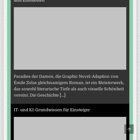
und Emotionen
Paradies der Damen, die Graphic Novel-Adaption von
Émile Zolas gleichnamigem Roman, ist ein Meisterwerk,
das sowohl literarische Tiefe als auch visuelle Schönheit
vereint. Die Geschichte
[...]
IT- und KI-Grundwissen für Einsteiger
SCRO
TO
TOP