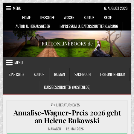
Skip
MENU
6. AUGUST 2026
to
HOME
LESESTOFF
WISSEN
KULTUR
REISE
content
AUTOR U. HERAUSGEBER
IMPRESSUM U. DATENSCHUTZERKLÄRUNG
FREEONLINEBOOKS.de
MENU
STARTSEITE
KULTUR
ROMAN
SACHBUCH
FREEONLINEBOOK
KURZGESCHICHTEN (KOSTENLOS)
POSTED
LITERATURNEWZS
IN
Annalise-Wagner-Preis 2026 geht
an Helene Bukowski
MANAGER
12. MAI 2026