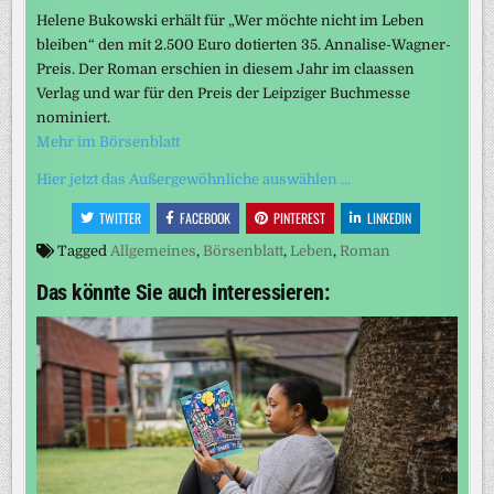
Helene Bukowski erhält für „Wer möchte nicht im Leben
bleiben“ den mit 2.500 Euro dotierten 35. Annalise-Wagner-
Preis. Der Roman erschien in diesem Jahr im claassen
Verlag und war für den Preis der Leipziger Buchmesse
nominiert.
Mehr im Börsenblatt
Hier jetzt das Außergewöhnliche auswählen …
TWITTER
FACEBOOK
PINTEREST
LINKEDIN
Tagged
Allgemeines
,
Börsenblatt
,
Leben
,
Roman
Das könnte Sie auch interessieren: