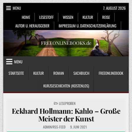
Skip
MENU
7. AUGUST 2026
to
HOME
LESESTOFF
WISSEN
KULTUR
REISE
content
AUTOR U. HERAUSGEBER
IMPRESSUM U. DATENSCHUTZERKLÄRUNG
FREEONLINEBOOKS.de
MENU
STARTSEITE
KULTUR
ROMAN
SACHBUCH
FREEONLINEBOOK
KURZGESCHICHTEN (KOSTENLOS)
POSTED
LESEPROBEN
IN
Eckhard Hollmann: Kahlo – Große
Meister der Kunst
ADMIN/RSS-FEED
9. JUNI 2021