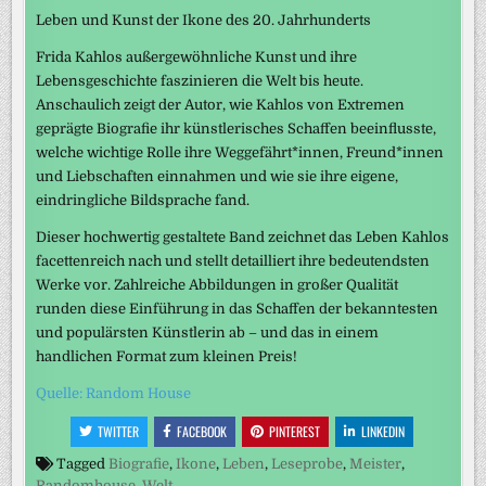
Leben und Kunst der Ikone des 20. Jahrhunderts
Frida Kahlos außergewöhnliche Kunst und ihre
Lebensgeschichte faszinieren die Welt bis heute.
Anschaulich zeigt der Autor, wie Kahlos von Extremen
geprägte Biografie ihr künstlerisches Schaffen beeinflusste,
welche wichtige Rolle ihre Weggefährt*innen, Freund*innen
und Liebschaften einnahmen und wie sie ihre eigene,
eindringliche Bildsprache fand.
Dieser hochwertig gestaltete Band zeichnet das Leben Kahlos
facettenreich nach und stellt detailliert ihre bedeutendsten
Werke vor. Zahlreiche Abbildungen in großer Qualität
runden diese Einführung in das Schaffen der bekanntesten
und populärsten Künstlerin ab – und das in einem
handlichen Format zum kleinen Preis!
Quelle: Random House
TWITTER
FACEBOOK
PINTEREST
LINKEDIN
Tagged
Biografie
,
Ikone
,
Leben
,
Leseprobe
,
Meister
,
Randomhouse
,
Welt