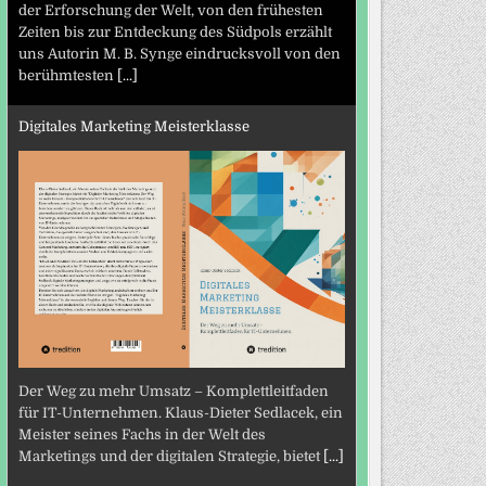
der Erforschung der Welt, von den frühesten
Zeiten bis zur Entdeckung des Südpols erzählt
uns Autorin M. B. Synge eindrucksvoll von den
berühmtesten
[...]
Digitales Marketing Meisterklasse
Der Weg zu mehr Umsatz – Komplettleitfaden
für IT-Unternehmen. Klaus-Dieter Sedlacek, ein
Meister seines Fachs in der Welt des
Marketings und der digitalen Strategie, bietet
[...]