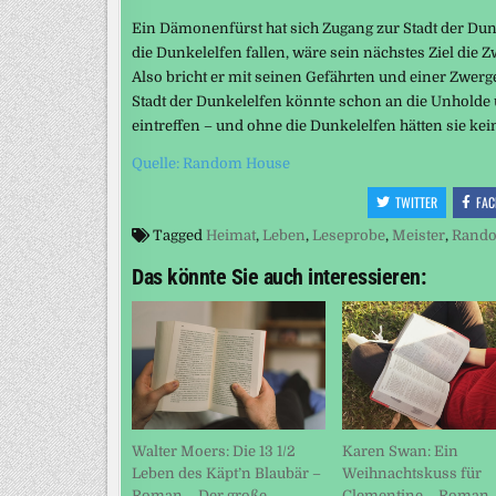
Ein Dämonenfürst hat sich Zugang zur Stadt der Dunk
die Dunkelelfen fallen, wäre sein nächstes Ziel die 
Also bricht er mit seinen Gefährten und einer Zwe
Stadt der Dunkelelfen könnte schon an die Unholde 
eintreffen – und ohne die Dunkelelfen hätten sie k
Quelle: Random House
TWITTER
FAC
Tagged
Heimat
,
Leben
,
Leseprobe
,
Meister
,
Rand
Das könnte Sie auch interessieren:
Walter Moers: Die 13 1/2
Karen Swan: Ein
Leben des Käpt’n Blaubär –
Weihnachtskuss für
Roman – Der große
Clementine – Roman