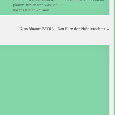
planen, fühlen und was wir
daraus lernen können
Nina Blazon: FAYRA – Das Herz der Phönixtochter →