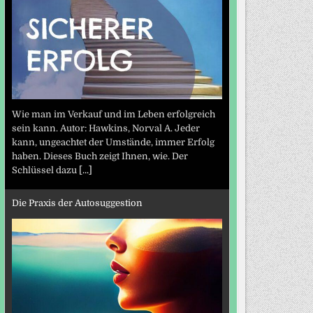
Wie man im Verkauf und im Leben erfolgreich
sein kann. Autor: Hawkins, Norval A. Jeder
kann, ungeachtet der Umstände, immer Erfolg
haben. Dieses Buch zeigt Ihnen, wie. Der
Schlüssel dazu
[...]
Die Praxis der Autosuggestion