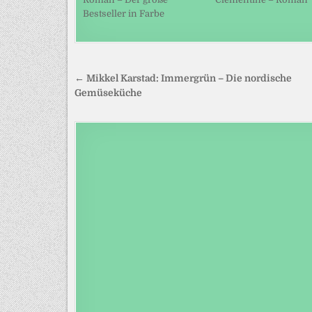
Bestseller in Farbe
Beitragsnavigation
← Mikkel Karstad: Immergrün – Die nordische
Gemüseküche