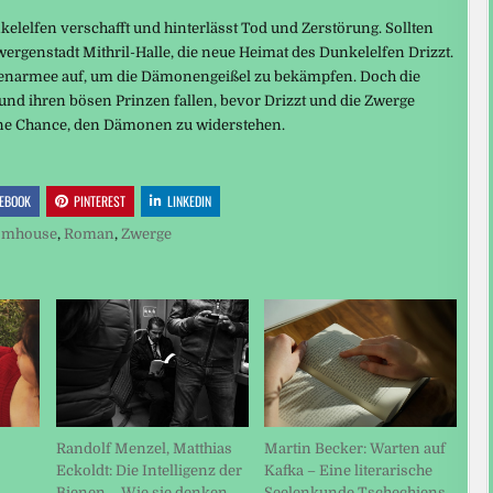
elelfen verschafft und hinterlässt Tod und Zerstörung. Sollten
Zwergenstadt Mithril-Halle, die neue Heimat des Dunkelelfen Drizzt.
rgenarmee auf, um die Dämonengeißel zu bekämpfen. Doch die
und ihren bösen Prinzen fallen, bevor Drizzt und die Zwerge
eine Chance, den Dämonen zu widerstehen.
EBOOK
PINTEREST
LINKEDIN
omhouse
,
Roman
,
Zwerge
Randolf Menzel, Matthias
Martin Becker: Warten auf
Eckoldt: Die Intelligenz der
Kafka – Eine literarische
Bienen – Wie sie denken,
Seelenkunde Tschechiens