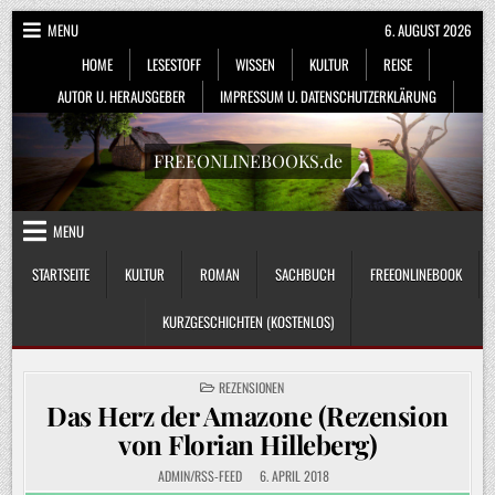
Skip
MENU
6. AUGUST 2026
to
HOME
LESESTOFF
WISSEN
KULTUR
REISE
content
AUTOR U. HERAUSGEBER
IMPRESSUM U. DATENSCHUTZERKLÄRUNG
FREEONLINEBOOKS.de
MENU
STARTSEITE
KULTUR
ROMAN
SACHBUCH
FREEONLINEBOOK
KURZGESCHICHTEN (KOSTENLOS)
POSTED
REZENSIONEN
IN
Das Herz der Amazone (Rezension
von Florian Hilleberg)
ADMIN/RSS-FEED
6. APRIL 2018