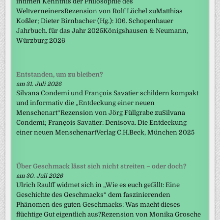
intimen Kenntnis der Philosophie des
WeltverneinersRezension von Rolf Löchel zuMatthias
Koßler; Dieter Birnbacher (Hg.): 106. Schopenhauer
Jahrbuch. für das Jahr 2025Königshausen & Neumann,
Würzburg 2026
Entstanden, um zu bleiben?
am 31. Juli 2026
Silvana Condemi und François Savatier schildern kompakt
und informativ die „Entdeckung einer neuen
Menschenart“Rezension von Jörg Füllgrabe zuSilvana
Condemi; François Savatier: Denisova. Die Entdeckung
einer neuen MenschenartVerlag C.H.Beck, München 2025
Über Geschmack lässt sich nicht streiten – oder doch?
am 30. Juli 2026
Ulrich Raulff widmet sich in „Wie es euch gefällt: Eine
Geschichte des Geschmacks“ dem faszinierenden
Phänomen des guten Geschmacks: Was macht dieses
flüchtige Gut eigentlich aus?Rezension von Monika Grosche