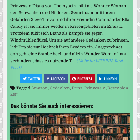
Prinzessin Diana von Themyscira hilft als Wonder Woman
den Schwachen und Hilflosen. Gemeinsam mit ihrem
Gefährten Steve Trevor und ihrer Freundin Commander Etta
Candy ist sie immer wieder in Krisengebieten im Einsatz.
Trotzdem fühlt sich Diana als kämpfe sie gegen
Windmühlenflügel. Um sie auf andere Gedanken zu bringen,
lädt Etta sie zur Hochzeit ihres Bruders ein. Ausgerechnet
dort geht eine Bombe hoch und allein Wonder Woman kann
verhindern, dass es dutzende T …
(Mehr in: LITERRA Rezi-
Feed)
TWITTER
FACEBOOK
PINTEREST
LINKEDIN
Tagged
Amazon
,
Gedanken
,
Prinz
,
Prinzessin
,
Rezension
,
Zeit
Das könnte Sie auch interessieren: