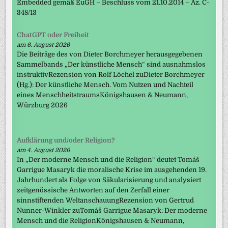
Embedded gemäß EuGH – Beschluss vom 21.10.2014 – Az. C-
348/13
ChatGPT oder Freiheit
am 6. August 2026
Die Beiträge des von Dieter Borchmeyer herausgegebenen
Sammelbands „Der künstliche Mensch“ sind ausnahmslos
instruktivRezension von Rolf Löchel zuDieter Borchmeyer
(Hg.): Der künstliche Mensch. Vom Nutzen und Nachteil
eines MenschheitstraumsKönigshausen & Neumann,
Würzburg 2026
Aufklärung und/oder Religion?
am 4. August 2026
In „Der moderne Mensch und die Religion“ deutet Tomáš
Garrigue Masaryk die moralische Krise im ausgehenden 19.
Jahrhundert als Folge von Säkularisierung und analysiert
zeitgenössische Antworten auf den Zerfall einer
sinnstiftenden WeltanschauungRezension von Gertrud
Nunner-Winkler zuTomáš Garrigue Masaryk: Der moderne
Mensch und die ReligionKönigshausen & Neumann,