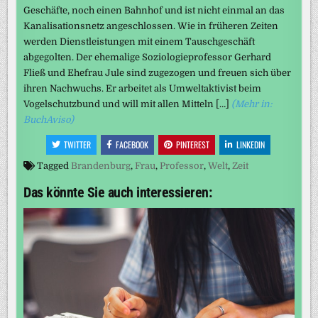
Geschäfte, noch einen Bahnhof und ist nicht einmal an das
Kanalisationsnetz angeschlossen. Wie in früheren Zeiten
werden Dienstleistungen mit einem Tauschgeschäft
abgegolten. Der ehemalige Soziologieprofessor Gerhard
Fließ und Ehefrau Jule sind zugezogen und freuen sich über
ihren Nachwuchs. Er arbeitet als Umweltaktivist beim
Vogelschutzbund und will mit allen Mitteln […]
(Mehr in:
BuchAviso)
TWITTER
FACEBOOK
PINTEREST
LINKEDIN
Tagged
Brandenburg
,
Frau
,
Professor
,
Welt
,
Zeit
Das könnte Sie auch interessieren: