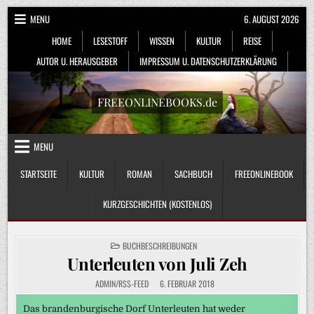
Skip
MENU
6. AUGUST 2026
to
HOME
LESESTOFF
WISSEN
KULTUR
REISE
content
AUTOR U. HERAUSGEBER
IMPRESSUM U. DATENSCHUTZERKLÄRUNG
FREEONLINEBOOKS.de
MENU
STARTSEITE
KULTUR
ROMAN
SACHBUCH
FREEONLINEBOOK
KURZGESCHICHTEN (KOSTENLOS)
POSTED
BUCHBESCHREIBUNGEN
IN
Unterleuten von Juli Zeh
ADMIN/RSS-FEED
6. FEBRUAR 2018
Das brandenburgische Dorf Unterleuten hat weder