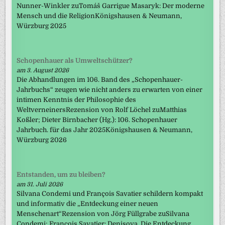
Nunner-Winkler zuTomáš Garrigue Masaryk: Der moderne
Mensch und die ReligionKönigshausen & Neumann,
Würzburg 2025
Schopenhauer als Umweltschützer?
am 3. August 2026
Die Abhandlungen im 106. Band des „Schopenhauer-
Jahrbuchs“ zeugen wie nicht anders zu erwarten von einer
intimen Kenntnis der Philosophie des
WeltverneinersRezension von Rolf Löchel zuMatthias
Koßler; Dieter Birnbacher (Hg.): 106. Schopenhauer
Jahrbuch. für das Jahr 2025Königshausen & Neumann,
Würzburg 2026
Entstanden, um zu bleiben?
am 31. Juli 2026
Silvana Condemi und François Savatier schildern kompakt
und informativ die „Entdeckung einer neuen
Menschenart“Rezension von Jörg Füllgrabe zuSilvana
Condemi; François Savatier: Denisova. Die Entdeckung