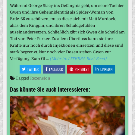
Während George Stacy ins Gefängnis geht, um seine Tochter
Gwen und ihre Geheimidentität als Spider-Woman von
Erde-65 zu schützen, muss diese sich mit Matt Murdock,
alias dem Kingpin, und ihren Schuldgefühlen
auseinandersetzen. Schließlich gibt sich Gwen die Schuld am
Tod von Peter Parker. Zu allem Überfluss kann sie ihre
Kräfte nur noch durch Injektionen einsetzen und diese sind
stark begrenzt. Nur noch vier Dosen stehen Gwen zur
Verfügung. Zum Gl …
(Mehr in: LITERRA Rezi-Feed)
TWITTER
FACEBOOK
PINTEREST
LINKEDIN
Tagged
Rezension
Das könnte Sie auch interessieren: