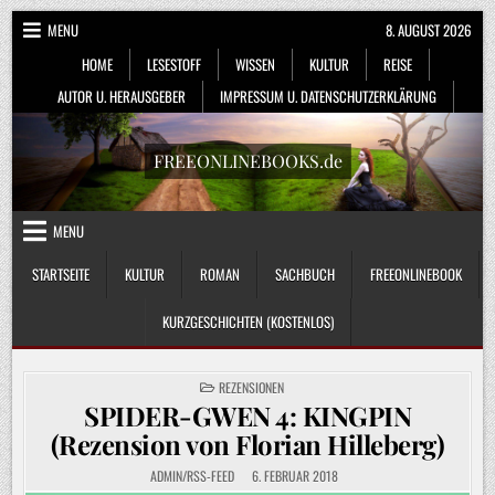
Skip
MENU
8. AUGUST 2026
to
HOME
LESESTOFF
WISSEN
KULTUR
REISE
content
AUTOR U. HERAUSGEBER
IMPRESSUM U. DATENSCHUTZERKLÄRUNG
FREEONLINEBOOKS.de
MENU
STARTSEITE
KULTUR
ROMAN
SACHBUCH
FREEONLINEBOOK
KURZGESCHICHTEN (KOSTENLOS)
POSTED
REZENSIONEN
IN
SPIDER-GWEN 4: KINGPIN
(Rezension von Florian Hilleberg)
ADMIN/RSS-FEED
6. FEBRUAR 2018