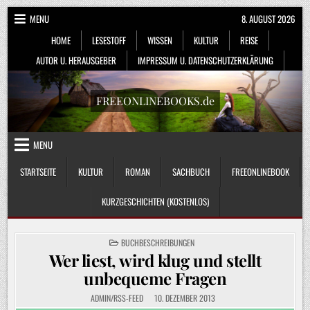
Skip
MENU
8. AUGUST 2026
to
HOME
LESESTOFF
WISSEN
KULTUR
REISE
content
AUTOR U. HERAUSGEBER
IMPRESSUM U. DATENSCHUTZERKLÄRUNG
FREEONLINEBOOKS.de
MENU
STARTSEITE
KULTUR
ROMAN
SACHBUCH
FREEONLINEBOOK
KURZGESCHICHTEN (KOSTENLOS)
POSTED
BUCHBESCHREIBUNGEN
IN
Wer liest, wird klug und stellt
unbequeme Fragen
ADMIN/RSS-FEED
10. DEZEMBER 2013