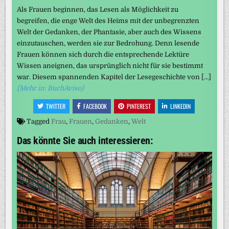
Als Frauen beginnen, das Lesen als Möglichkeit zu
begreifen, die enge Welt des Heims mit der unbegrenzten
Welt der Gedanken, der Phantasie, aber auch des Wissens
einzutauschen, werden sie zur Bedrohung. Denn lesende
Frauen können sich durch die entsprechende Lektüre
Wissen aneignen, das ursprünglich nicht für sie bestimmt
war. Diesem spannenden Kapitel der Lesegeschichte von […]
(Mehr in: BuchAviso)
TWITTER
FACEBOOK
PINTEREST
LINKEDIN
Tagged
Frau
,
Frauen
,
Gedanken
,
Welt
Das könnte Sie auch interessieren: