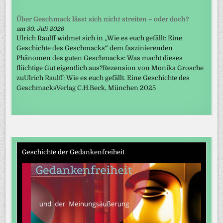
Über Geschmack lässt sich nicht streiten – oder doch?
am 30. Juli 2026
Ulrich Raulff widmet sich in „Wie es euch gefällt: Eine
Geschichte des Geschmacks“ dem faszinierenden
Phänomen des guten Geschmacks: Was macht dieses
flüchtige Gut eigentlich aus?Rezension von Monika Grosche
zuUlrich Raulff: Wie es euch gefällt. Eine Geschichte des
GeschmacksVerlag C.H.Beck, München 2025
Geschichte der Gedankenfreiheit