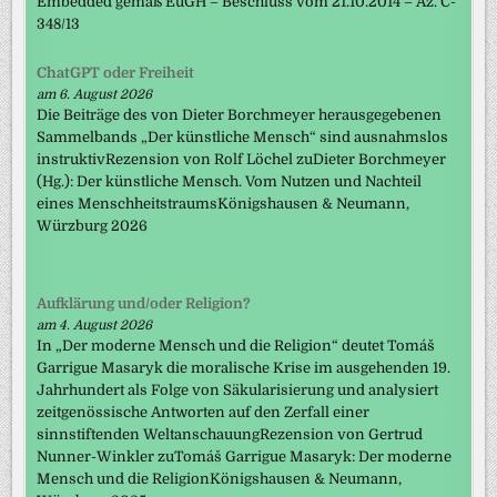
Embedded gemäß EuGH – Beschluss vom 21.10.2014 – Az. C-
348/13
ChatGPT oder Freiheit
am 6. August 2026
Die Beiträge des von Dieter Borchmeyer herausgegebenen
Sammelbands „Der künstliche Mensch“ sind ausnahmslos
instruktivRezension von Rolf Löchel zuDieter Borchmeyer
(Hg.): Der künstliche Mensch. Vom Nutzen und Nachteil
eines MenschheitstraumsKönigshausen & Neumann,
Würzburg 2026
Aufklärung und/oder Religion?
am 4. August 2026
In „Der moderne Mensch und die Religion“ deutet Tomáš
Garrigue Masaryk die moralische Krise im ausgehenden 19.
Jahrhundert als Folge von Säkularisierung und analysiert
zeitgenössische Antworten auf den Zerfall einer
sinnstiftenden WeltanschauungRezension von Gertrud
Nunner-Winkler zuTomáš Garrigue Masaryk: Der moderne
Mensch und die ReligionKönigshausen & Neumann,