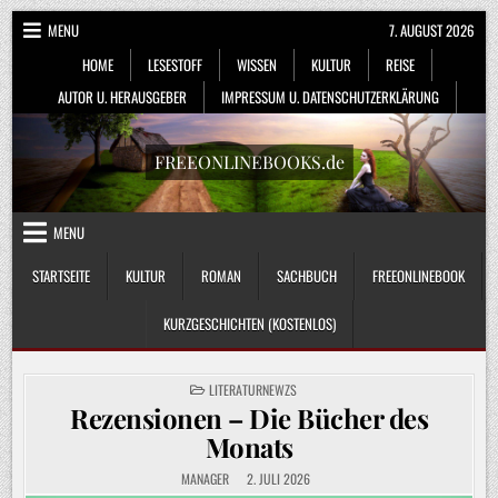
Skip
MENU
7. AUGUST 2026
to
HOME
LESESTOFF
WISSEN
KULTUR
REISE
content
AUTOR U. HERAUSGEBER
IMPRESSUM U. DATENSCHUTZERKLÄRUNG
FREEONLINEBOOKS.de
MENU
STARTSEITE
KULTUR
ROMAN
SACHBUCH
FREEONLINEBOOK
KURZGESCHICHTEN (KOSTENLOS)
POSTED
LITERATURNEWZS
IN
Rezensionen – Die Bücher des
Monats
MANAGER
2. JULI 2026