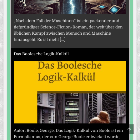
„Nach dem Fall der Maschinen“ ist ein packender und
tiefgründiger Science-Fiction-Roman, der weit über den
üblichen Kampf zwischen Mensch und Maschine
hinausgeht. Es ist nicht
[...]
Das Boolesche Logik-Kalkül
SCRO
Autor: Boole, George. Das Logik-Kalkül von Boole ist ein
TO
TOP
Formalismus, der von George Boole entwickelt wurde,