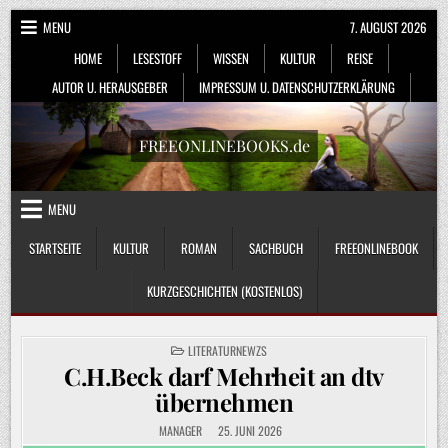
Skip
MENU
7. AUGUST 2026
to
HOME
LESESTOFF
WISSEN
KULTUR
REISE
content
AUTOR U. HERAUSGEBER
IMPRESSUM U. DATENSCHUTZERKLÄRUNG
FREEONLINEBOOKS.de
MENU
STARTSEITE
KULTUR
ROMAN
SACHBUCH
FREEONLINEBOOK
KURZGESCHICHTEN (KOSTENLOS)
POSTED
LITERATURNEWZS
IN
C.H.Beck darf Mehrheit an dtv
übernehmen
MANAGER
25. JUNI 2026