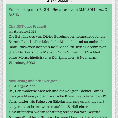
Embedded gemäß EuGH – Beschluss vom 21.10.2014 – Az. C-
348/13
ChatGPT oder Freiheit
am 6. August 2026
Die Beiträge des von Dieter Borchmeyer herausgegebenen
Sammelbands „Der künstliche Mensch“ sind ausnahmslos
instruktivRezension von Rolf Löchel zuDieter Borchmeyer
(Hg.): Der künstliche Mensch. Vom Nutzen und Nachteil
eines MenschheitstraumsKönigshausen & Neumann,
Würzburg 2026
Aufklärung und/oder Religion?
am 4. August 2026
In „Der moderne Mensch und die Religion“ deutet Tomáš
Garrigue Masaryk die moralische Krise im ausgehenden 19.
Jahrhundert als Folge von Säkularisierung und analysiert
zeitgenössische Antworten auf den Zerfall einer
sinnstiftenden WeltanschauungRezension von Gertrud
Nunner-Winkler zuTomáš Garrigue Masaryk: Der moderne