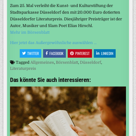
Zum 25. Mal verleiht die Kunst- und Kulturstiftung der
Stadtsparkasse Düsseldorf den mit 20.000 Euro dotierten
Düsseldorfer Literaturpreis. Diesjähriger Preisträger ist der
Autor, Musiker und Slam Poet Elias Hirschl.
Mehr im Börsenblatt
Hier jetzt das Außergewöhnliche auswählen …
TWITTER
FACEBOOK
PINTEREST
LINKEDIN
Tagged
Allgemeines
,
Börsenblatt
,
Düsseldorf
,
Literaturpreis
Das könnte Sie auch interessieren: