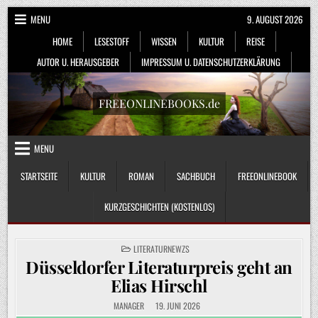
Skip
MENU
9. AUGUST 2026
to
HOME
LESESTOFF
WISSEN
KULTUR
REISE
content
AUTOR U. HERAUSGEBER
IMPRESSUM U. DATENSCHUTZERKLÄRUNG
FREEONLINEBOOKS.de
MENU
STARTSEITE
KULTUR
ROMAN
SACHBUCH
FREEONLINEBOOK
KURZGESCHICHTEN (KOSTENLOS)
POSTED
LITERATURNEWZS
IN
Düsseldorfer Literaturpreis geht an
Elias Hirschl
MANAGER
19. JUNI 2026