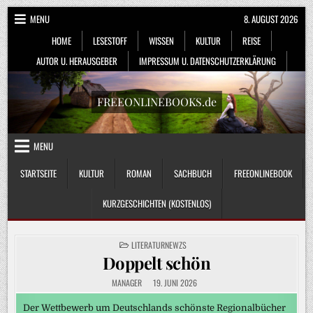
Skip
MENU
8. AUGUST 2026
to
HOME
LESESTOFF
WISSEN
KULTUR
REISE
content
AUTOR U. HERAUSGEBER
IMPRESSUM U. DATENSCHUTZERKLÄRUNG
FREEONLINEBOOKS.de
MENU
STARTSEITE
KULTUR
ROMAN
SACHBUCH
FREEONLINEBOOK
KURZGESCHICHTEN (KOSTENLOS)
POSTED
LITERATURNEWZS
IN
Doppelt schön
MANAGER
19. JUNI 2026
Der Wettbewerb um Deutschlands schönste Regionalbücher