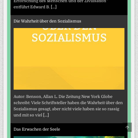
Erforschung des Menschen und der Zivilisation“
entführt Edward B.
[...]
Die Wahrheit über den Sozialismus
Autor: Benson, Allan L. Die Zeitung New York Globe
schreibt: Viele Schriftsteller haben die Wahrheit über den
Sozialismus gesagt, aber nicht viele haben sie so rassig
und mit so viel
[...]
SCRO
Das Erwachen der Seele
TO
TOP