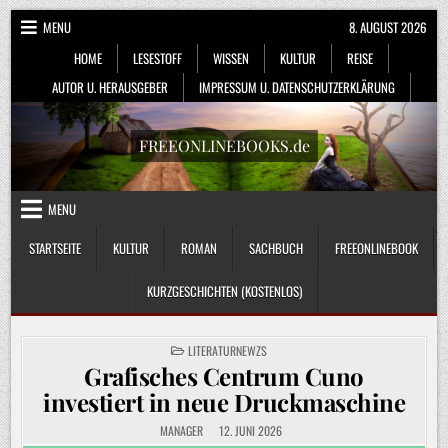
Skip
MENU
8. AUGUST 2026
to
HOME
LESESTOFF
WISSEN
KULTUR
REISE
content
AUTOR U. HERAUSGEBER
IMPRESSUM U. DATENSCHUTZERKLÄRUNG
FREEONLINEBOOKS.de
MENU
STARTSEITE
KULTUR
ROMAN
SACHBUCH
FREEONLINEBOOK
KURZGESCHICHTEN (KOSTENLOS)
POSTED
LITERATURNEWZS
IN
Grafisches Centrum Cuno
investiert in neue Druckmaschine
MANAGER
12. JUNI 2026