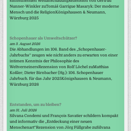
sinnstiftenden WeltanschauungRezension von Gertrud
Nunner-Winkler zuTomáš Garrigue Masaryk: Der moderne
Mensch und die ReligionKönigshausen & Neumann,
Würzburg 2025
Schopenhauer als Umweltschützer?
am 3. August 2026
Die Abhandlungen im 106. Band des „Schopenhauer-
Jahrbuchs“ zeugen wie nicht anders zu erwarten von einer
intimen Kenntnis der Philosophie des
WeltverneinersRezension von Rolf Löchel zuMatthias
Koßler; Dieter Birnbacher (Hg.): 106. Schopenhauer
Jahrbuch. für das Jahr 2025Königshausen & Neumann,
Würzburg 2026
Entstanden, um zu bleiben?
am 31. Juli 2026
Silvana Condemi und François Savatier schildern kompakt
und informativ die „Entdeckung einer neuen
Menschenart“Rezension von Jörg Füllgrabe zuSilvana