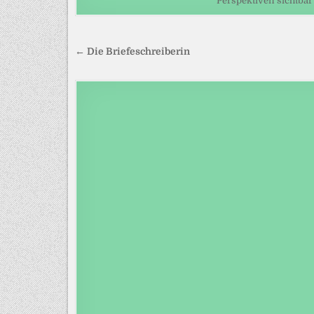
Perspektiven sichtbar
Beitragsnavigation
← Die Briefeschreiberin