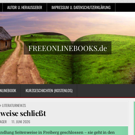
AUTOR U. HERAUSGEBER
IMPRESSUM U. DATENSCHUTZERKLÄRUNG
FREEONLINEBOOKS.de
NLINEBOOK
KURZGESCHICHTEN (KOSTENLOS)
POSTED
LITERATURNEWZS
IN
weise schließt
AGER
11. JUNI 2026
ndlung Seitenweise in Freiberg geschlossen – sie geht in den