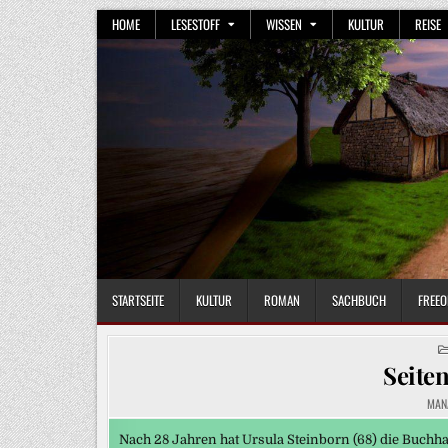
Skip
HOME
LESESTOFF
WISSEN
KULTUR
REISE
to
content
STARTSEITE
KULTUR
ROMAN
SACHBUCH
FREEO
Seiten
MAN
Nach 28 Jahren hat Ursula Steinborn (68) die Buchha