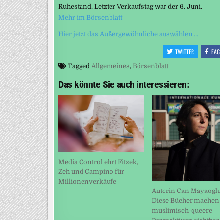
Ruhestand. Letzter Verkaufstag war der 6. Juni.
Mehr im Börsenblatt
Hier jetzt das Außergewöhnliche auswählen …
TWITTER
FAC
Tagged
Allgemeines
,
Börsenblatt
Das könnte Sie auch interessieren:
Media Control ehrt Fitzek,
Zeh und Campino für
Millionenverkäufe
Autorin Can Mayaoglu
Diese Bücher machen
muslimisch-queere