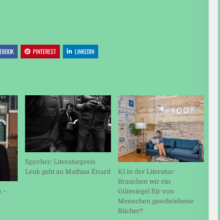
EBOOK
PINTEREST
LINKEDIN
Spycher: Literaturpreis
KI in der Literatur:
Leuk geht an Mathias Énard
Brauchen wir ein
 –
Gütesiegel für von
Menschen geschriebene
Bücher?