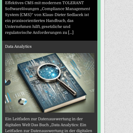
Effektives CMS mit modernen TOLERANT
Softwarelösungen „Compliance Management
System (CMS)“ von Klaus-Dieter Sedlacek ist
ein praxisorientiertes Handbuch, das
Unternehmen hilft, gesetzliche und
regulatorische Anforderungen zu
[...]
Data Analytics
Ein Leitfaden zur Datenauswertung in der
digitalen Welt Das Buch „Data Analytics: Ein
Leitfaden zur Datenauswertung in der digitalen