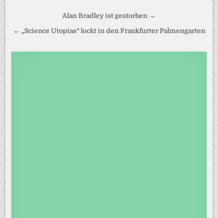
Beitragsnavigation
Alan Bradley ist gestorben →
← „Science Utopias“ lockt in den Frankfurter Palmengarten