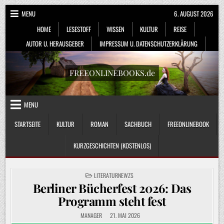
Skip
MENU
6. AUGUST 2026
to
HOME
LESESTOFF
WISSEN
KULTUR
REISE
content
AUTOR U. HERAUSGEBER
IMPRESSUM U. DATENSCHUTZERKLÄRUNG
FREEONLINEBOOKS.de
MENU
STARTSEITE
KULTUR
ROMAN
SACHBUCH
FREEONLINEBOOK
KURZGESCHICHTEN (KOSTENLOS)
POSTED
LITERATURNEWZS
IN
Berliner Bücherfest 2026: Das
Programm steht fest
MANAGER
21. MAI 2026