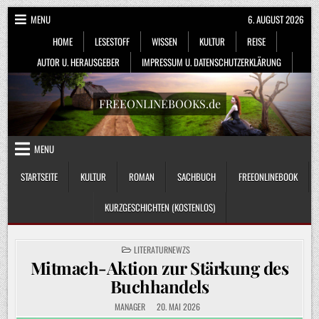
Skip
MENU
6. AUGUST 2026
to
HOME
LESESTOFF
WISSEN
KULTUR
REISE
content
AUTOR U. HERAUSGEBER
IMPRESSUM U. DATENSCHUTZERKLÄRUNG
FREEONLINEBOOKS.de
MENU
STARTSEITE
KULTUR
ROMAN
SACHBUCH
FREEONLINEBOOK
KURZGESCHICHTEN (KOSTENLOS)
POSTED
LITERATURNEWZS
IN
Mitmach-Aktion zur Stärkung des
Buchhandels
MANAGER
20. MAI 2026