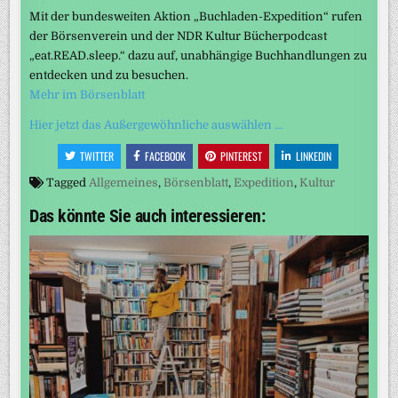
Mit der bundesweiten Aktion „Buchladen-Expedition“ rufen
der Börsenverein und der NDR Kultur Bücherpodcast
„eat.READ.sleep.“ dazu auf, unabhängige Buchhandlungen zu
entdecken und zu besuchen.
Mehr im Börsenblatt
Hier jetzt das Außergewöhnliche auswählen …
TWITTER
FACEBOOK
PINTEREST
LINKEDIN
Tagged
Allgemeines
,
Börsenblatt
,
Expedition
,
Kultur
Das könnte Sie auch interessieren: