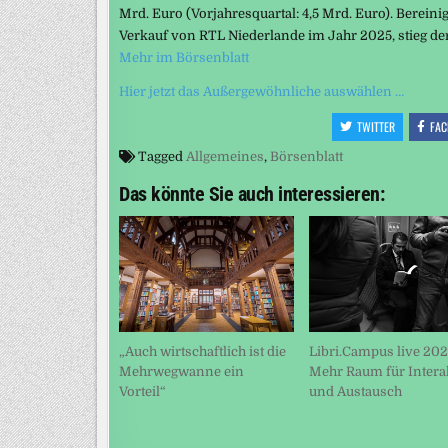
Mrd. Euro (Vorjahresquartal: 4,5 Mrd. Euro). Berein
Verkauf von RTL Niederlande im Jahr 2025, stieg de
Mehr im Börsenblatt
Hier jetzt das Außergewöhnliche auswählen …
TWITTER
FAC
Tagged
Allgemeines
,
Börsenblatt
Das könnte Sie auch interessieren:
„Auch wirtschaftlich ist die
Libri.Campus live 202
Mehrwegwanne ein
Mehr Raum für Intera
Vorteil“
und Austausch