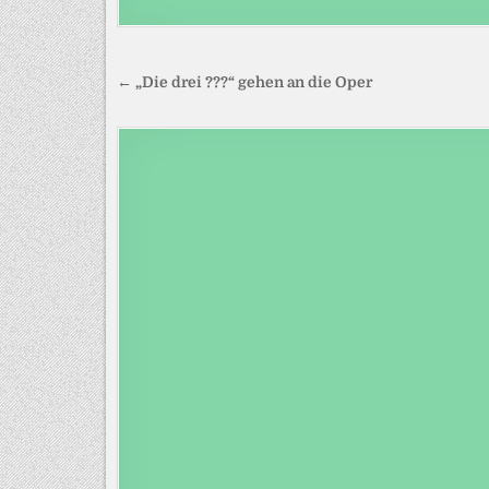
Beitragsnavigation
← „Die drei ???“ gehen an die Oper