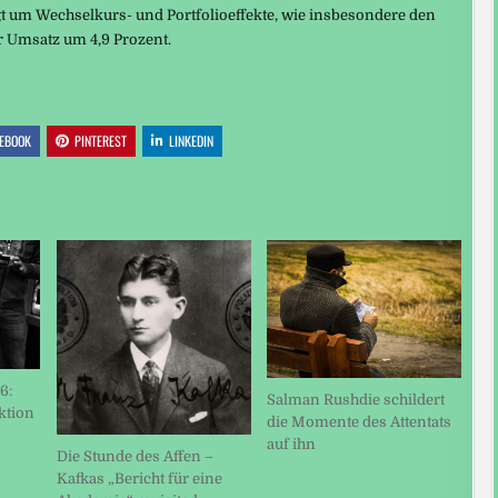
igt um Wechselkurs- und Portfolioeffekte, wie insbesondere den
r Umsatz um 4,9 Prozent.
EBOOK
PINTEREST
LINKEDIN
6:
Salman Rushdie schildert
ktion
die Momente des Attentats
auf ihn
Die Stunde des Affen –
Kafkas „Bericht für eine