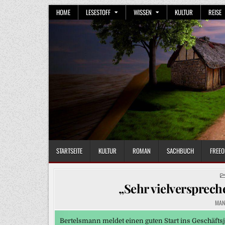
Skip
HOME
LESESTOFF
WISSEN
KULTUR
REISE
to
content
STARTSEITE
KULTUR
ROMAN
SACHBUCH
FREEO
„Sehr vielversprech
MAN
Bertelsmann meldet einen guten Start ins Geschäft