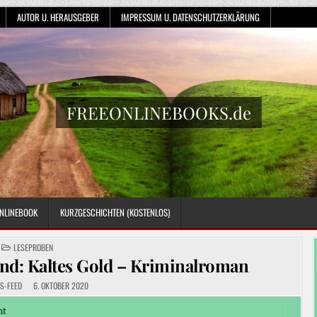
AUTOR U. HERAUSGEBER
IMPRESSUM U. DATENSCHUTZERKLÄRUNG
FREEONLINEBOOKS.de
NLINEBOOK
KURZGESCHICHTEN (KOSTENLOS)
POSTED
LESEPROBEN
IN
jlind: Kaltes Gold – Kriminalroman
S-FEED
6. OKTOBER 2020
ht