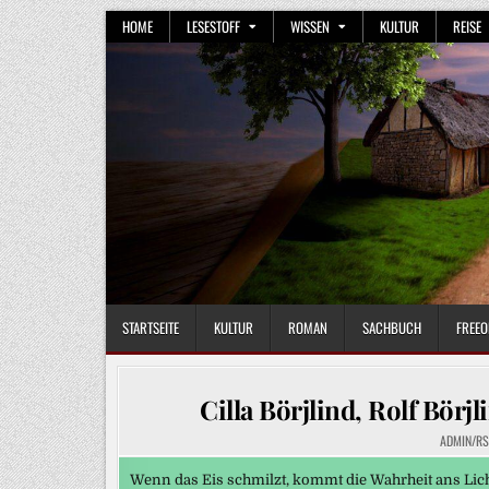
Skip
HOME
LESESTOFF
WISSEN
KULTUR
REISE
to
content
STARTSEITE
KULTUR
ROMAN
SACHBUCH
FREEO
Cilla Börjlind, Rolf Bör
ADMIN/RS
Wenn das Eis schmilzt, kommt die Wahrheit ans Lic