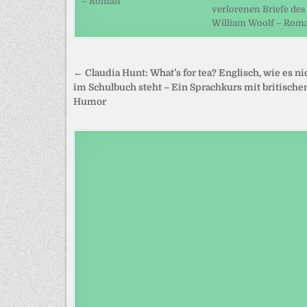
– Roman
verlorenen Briefe des
William Woolf – Rom
Beitragsnavigation
← Claudia Hunt: What’s for tea? Englisch, wie es ni
im Schulbuch steht – Ein Sprachkurs mit britisch
Humor