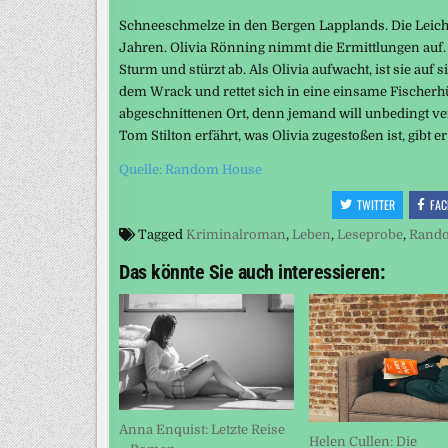
Schneeschmelze in den Bergen Lapplands. Die Leiche
Jahren. Olivia Rönning nimmt die Ermittlungen auf.
Sturm und stürzt ab. Als Olivia aufwacht, ist sie auf s
dem Wrack und rettet sich in eine einsame Fischerhüt
abgeschnittenen Ort, denn jemand will unbedingt ve
Tom Stilton erfährt, was Olivia zugestoßen ist, gibt e
Quelle: Random House
TWITTER
FAC
Tagged
Kriminalroman
,
Leben
,
Leseprobe
,
Rand
Das könnte Sie auch interessieren:
Anna Enquist: Letzte Reise
Helen Cullen: Die