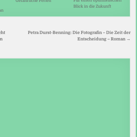
Für einen optimistischen
Gefährliche Ferien
Blick in die Zukunft
an
cht
Petra Durst-Benning: Die Fotografin – Die Zeit der
em
Entscheidung – Roman →