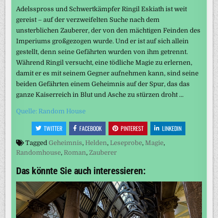
Adelsspross und Schwertkämpfer Ringil Eskiath ist weit
gereist – auf der verzweifelten Suche nach dem
unsterblichen Zauberer, der von den mächtigen Feinden des
Imperiums großgezogen wurde. Und er ist auf sich allein
gestellt, denn seine Gefährten wurden von ihm getrennt.
Während Ringil versucht, eine tödliche Magie zu erlernen,
damit er es mit seinem Gegner aufnehmen kann, sind seine
beiden Gefährten einem Geheimnis auf der Spur, das das
ganze Kaiserreich in Blut und Asche zu stürzen droht …
Quelle: Random House
TWITTER
FACEBOOK
PINTEREST
LINKEDIN
Tagged
Geheimnis
,
Helden
,
Leseprobe
,
Magie
,
Randomhouse
,
Roman
,
Zauberer
Das könnte Sie auch interessieren: