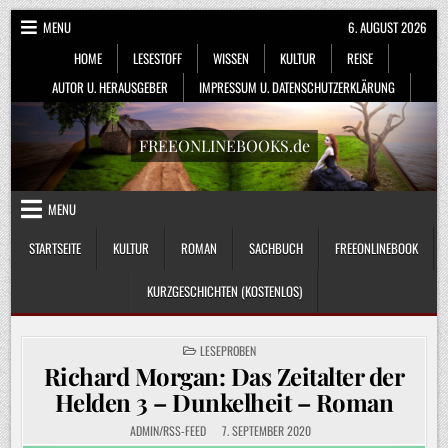
Skip
MENU
6. AUGUST 2026
to
HOME
LESESTOFF
WISSEN
KULTUR
REISE
content
AUTOR U. HERAUSGEBER
IMPRESSUM U. DATENSCHUTZERKLÄRUNG
FREEONLINEBOOKS.de
MENU
STARTSEITE
KULTUR
ROMAN
SACHBUCH
FREEONLINEBOOK
KURZGESCHICHTEN (KOSTENLOS)
POSTED
LESEPROBEN
IN
Richard Morgan: Das Zeitalter der
Helden 3 – Dunkelheit – Roman
ADMIN/RSS-FEED
7. SEPTEMBER 2020