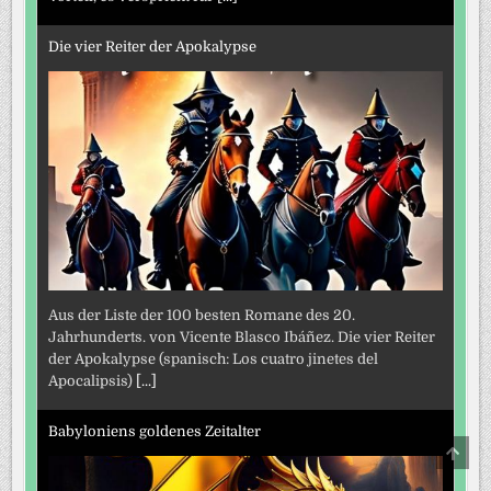
Die vier Reiter der Apokalypse
Aus der Liste der 100 besten Romane des 20.
Jahrhunderts. von Vicente Blasco Ibáñez. Die vier Reiter
der Apokalypse (spanisch: Los cuatro jinetes del
Apocalipsis)
[...]
Babyloniens goldenes Zeitalter
SCRO
TO
TOP