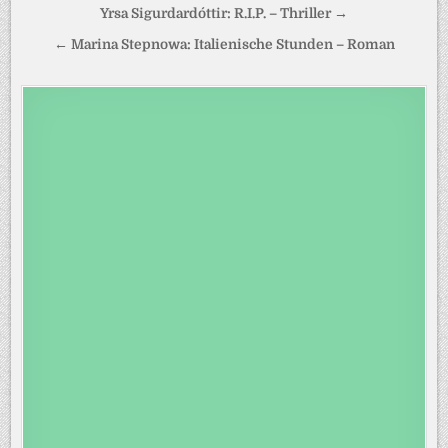
Beitragsnavigation
Yrsa Sigurdardóttir: R.I.P. – Thriller →
← Marina Stepnowa: Italienische Stunden – Roman