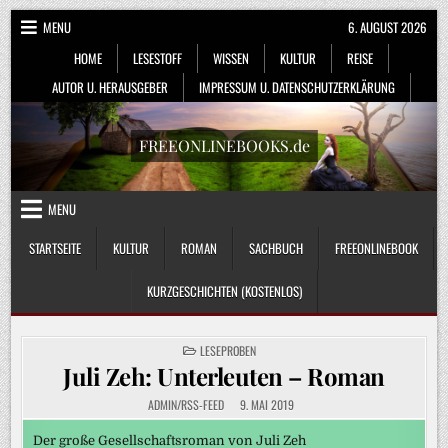
Skip
MENU
6. AUGUST 2026
to
HOME
LESESTOFF
WISSEN
KULTUR
REISE
content
AUTOR U. HERAUSGEBER
IMPRESSUM U. DATENSCHUTZERKLÄRUNG
FREEONLINEBOOKS.de
MENU
STARTSEITE
KULTUR
ROMAN
SACHBUCH
FREEONLINEBOOK
KURZGESCHICHTEN (KOSTENLOS)
POSTED
LESEPROBEN
IN
Juli Zeh: Unterleuten – Roman
ADMIN/RSS-FEED
9. MAI 2019
Der große Gesellschaftsroman von Juli Zeh