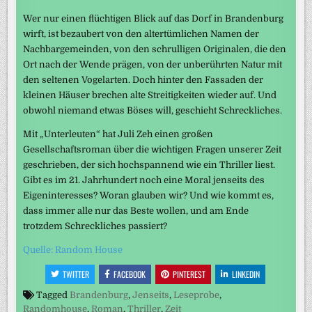
Wer nur einen flüchtigen Blick auf das Dorf in Brandenburg
wirft, ist bezaubert von den altertümlichen Namen der
Nachbargemeinden, von den schrulligen Originalen, die den
Ort nach der Wende prägen, von der unberührten Natur mit
den seltenen Vogelarten. Doch hinter den Fassaden der
kleinen Häuser brechen alte Streitigkeiten wieder auf. Und
obwohl niemand etwas Böses will, geschieht Schreckliches.
Mit „Unterleuten“ hat Juli Zeh einen großen
Gesellschaftsroman über die wichtigen Fragen unserer Zeit
geschrieben, der sich hochspannend wie ein Thriller liest.
Gibt es im 21. Jahrhundert noch eine Moral jenseits des
Eigeninteresses? Woran glauben wir? Und wie kommt es,
dass immer alle nur das Beste wollen, und am Ende
trotzdem Schreckliches passiert?
Quelle: Random House
TWITTER
FACEBOOK
PINTEREST
LINKEDIN
Tagged
Brandenburg
,
Jenseits
,
Leseprobe
,
Randomhouse
,
Roman
,
Thriller
,
Zeit