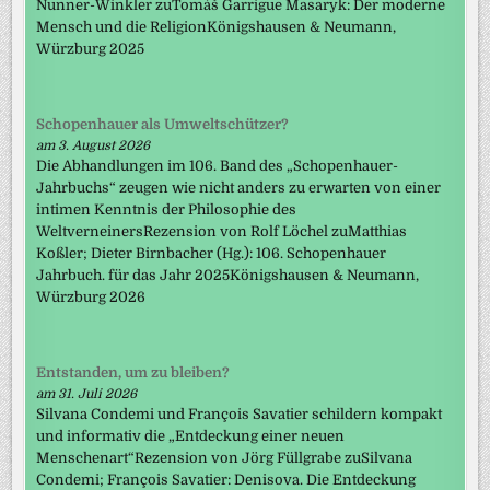
Nunner-Winkler zuTomáš Garrigue Masaryk: Der moderne
Mensch und die ReligionKönigshausen & Neumann,
Würzburg 2025
Schopenhauer als Umweltschützer?
am 3. August 2026
Die Abhandlungen im 106. Band des „Schopenhauer-
Jahrbuchs“ zeugen wie nicht anders zu erwarten von einer
intimen Kenntnis der Philosophie des
WeltverneinersRezension von Rolf Löchel zuMatthias
Koßler; Dieter Birnbacher (Hg.): 106. Schopenhauer
Jahrbuch. für das Jahr 2025Königshausen & Neumann,
Würzburg 2026
Entstanden, um zu bleiben?
am 31. Juli 2026
Silvana Condemi und François Savatier schildern kompakt
und informativ die „Entdeckung einer neuen
Menschenart“Rezension von Jörg Füllgrabe zuSilvana
Condemi; François Savatier: Denisova. Die Entdeckung