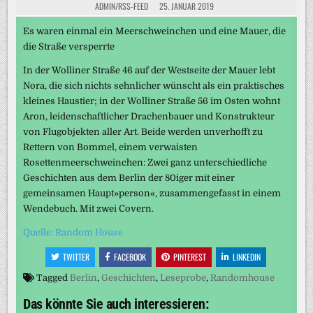
ADMIN/RSS-FEED
25. JANUAR 2019
Es waren einmal ein Meerschweinchen und eine Mauer, die
die Straße versperrte
In der Wolliner Straße 46 auf der Westseite der Mauer lebt
Nora, die sich nichts sehnlicher wünscht als ein praktisches
kleines Haustier; in der Wolliner Straße 56 im Osten wohnt
Aron, leidenschaftlicher Drachenbauer und Konstrukteur
von Flugobjekten aller Art. Beide werden unverhofft zu
Rettern von Bommel, einem verwaisten
Rosettenmeerschweinchen: Zwei ganz unterschiedliche
Geschichten aus dem Berlin der 80iger mit einer
gemeinsamen Haupt»person«, zusammengefasst in einem
Wendebuch. Mit zwei Covern.
Quelle: Random House
TWITTER
FACEBOOK
PINTEREST
LINKEDIN
Tagged
Berlin
,
Geschichten
,
Leseprobe
,
Randomhouse
Das könnte Sie auch interessieren: