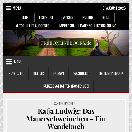
Skip
MENU
6. AUGUST 2026
to
HOME
LESESTOFF
WISSEN
KULTUR
REISE
content
AUTOR U. HERAUSGEBER
IMPRESSUM U. DATENSCHUTZERKLÄRUNG
FREEONLINEBOOKS.de
MENU
STARTSEITE
KULTUR
ROMAN
SACHBUCH
FREEONLINEBOOK
KURZGESCHICHTEN (KOSTENLOS)
POSTED
LESEPROBEN
IN
Katja Ludwig: Das
Mauerschweinchen – Ein
Wendebuch