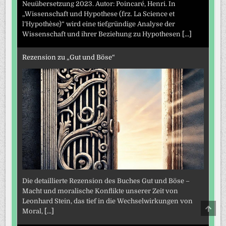
Neuübersetzung 2023. Autor: Poincaré, Henri. In
„Wissenschaft und Hypothese (frz. La Science et
l’Hypothèse)“ wird eine tiefgründige Analyse der
Wissenschaft und ihrer Beziehung zu Hypothesen
[...]
Rezension zu „Gut und Böse“
Die detaillierte Rezension des Buches Gut und Böse –
Macht und moralische Konflikte unserer Zeit von
Leonhard Stein, das tief in die Wechselwirkungen von
SCRO
Moral,
[...]
TO
TOP