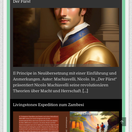
Der Fürst
Il Principe in Neuübersetzung mit einer Einführung und
Anmerkungen. Autor: Machiavelli, Nicolo. In „Der Fürst“
präsentiert Nicolo Machiavelli seine revolutionären
Theorien über Macht und Herrschaft.
[...]
Livingstones Expedition zum Zambesi
SCRO
TO
TOP