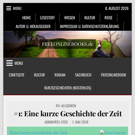
Skip
MENU
8. AUGUST 2026
to
HOME
LESESTOFF
WISSEN
KULTUR
REISE
content
AUTOR U. HERAUSGEBER
IMPRESSUM U. DATENSCHUTZERKLÄRUNG
FREEONLINEBOOKS.de
MENU
STARTSEITE
KULTUR
ROMAN
SACHBUCH
FREEONLINEBOOK
KURZGESCHICHTEN (KOSTENLOS)
POSTED
ALLGEMEIN
IN
#1: Eine kurze Geschichte der Zeit
ADMIN/RSS-FEED
1. MAI 2018
Eine kurze Geschichte der Zeit