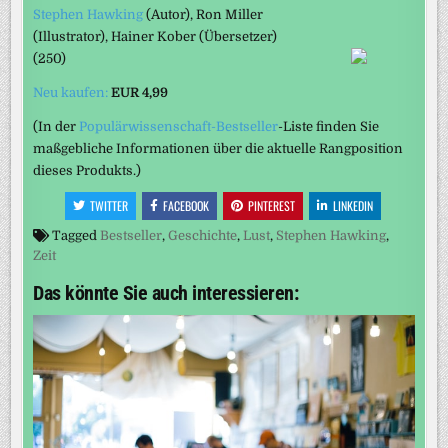
Stephen Hawking
(Autor)
, Ron Miller
(Illustrator)
, Hainer Kober
(Übersetzer)
(250)
Neu kaufen:
EUR 4,99
(In der
Populärwissenschaft-Bestseller
-Liste finden Sie
maßgebliche Informationen über die aktuelle Rangposition
dieses Produkts.)
TWITTER
FACEBOOK
PINTEREST
LINKEDIN
Tagged
Bestseller
,
Geschichte
,
Lust
,
Stephen Hawking
,
Zeit
Das könnte Sie auch interessieren: