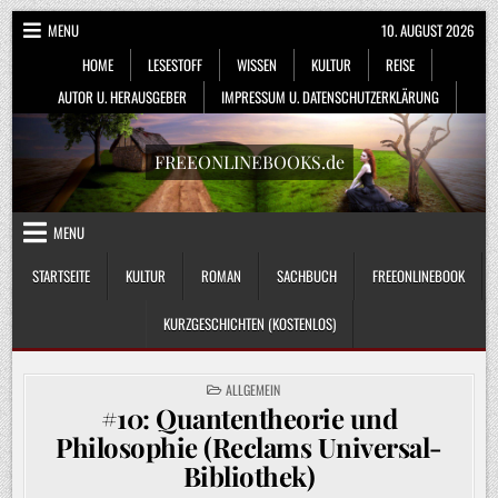
Skip
MENU
10. AUGUST 2026
to
HOME
LESESTOFF
WISSEN
KULTUR
REISE
content
AUTOR U. HERAUSGEBER
IMPRESSUM U. DATENSCHUTZERKLÄRUNG
FREEONLINEBOOKS.de
MENU
STARTSEITE
KULTUR
ROMAN
SACHBUCH
FREEONLINEBOOK
KURZGESCHICHTEN (KOSTENLOS)
POSTED
ALLGEMEIN
IN
#10: Quantentheorie und
Philosophie (Reclams Universal-
Bibliothek)