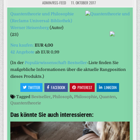
ADMIN/RSS-FEED
11. OKTOBER 2017
Quantentheorie und Philosophie
(Reclams Universal-Bibliothek)
Werner Heisenberg
(Autor)
(23)
Neu kaufen:
EUR 4,00
42 Angebote
ab
EUR 0,99
(In der
Populärwissenschaft-Bestseller
-Liste finden Sie
maßgebliche Informationen über die aktuelle Rangposition
dieses Produkts.)
TWITTER
FACEBOOK
PINTEREST
LINKEDIN
Tagged
Bestseller
,
Philosoph
,
Philosophie
,
Quanten
,
Quantentheorie
Das könnte Sie auch interessieren: