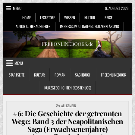
Skip
MENU
8. AUGUST 2026
to
HOME
LESESTOFF
WISSEN
KULTUR
REISE
content
AUTOR U. HERAUSGEBER
IMPRESSUM U. DATENSCHUTZERKLÄRUNG
FREEONLINEBOOKS.de
MENU
STARTSEITE
KULTUR
ROMAN
SACHBUCH
FREEONLINEBOOK
KURZGESCHICHTEN (KOSTENLOS)
POSTED
ALLGEMEIN
IN
#6: Die Geschichte der getrennten
Wege: Band 3 der Neapolitanischen
Saga (Erwachsenenjahre)