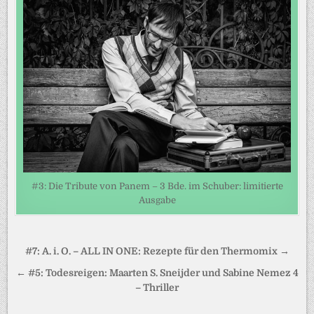
#3: Die Tribute von Panem – 3 Bde. im Schuber: limitierte
Ausgabe
Beitragsnavigation
#7: A. i. O. – ALL IN ONE: Rezepte für den Thermomix →
← #5: Todesreigen: Maarten S. Sneijder und Sabine Nemez 4
– Thriller