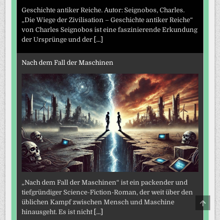
Geschichte antiker Reiche. Autor: Seignobos, Charles.
„Die Wiege der Zivilisation – Geschichte antiker Reiche“
von Charles Seignobos ist eine faszinierende Erkundung
der Ursprünge und der
[...]
Nach dem Fall der Maschinen
„Nach dem Fall der Maschinen“ ist ein packender und
tiefgründiger Science-Fiction-Roman, der weit über den
SCRO
üblichen Kampf zwischen Mensch und Maschine
TO
hinausgeht. Es ist nicht
[...]
TOP