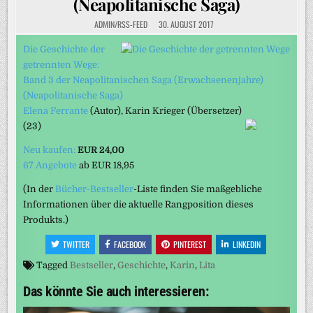
(Neapolitanische Saga)
ADMIN/RSS-FEED
30. AUGUST 2017
Die Geschichte der
getrennten Wege:
Band 3 der Neapolitanischen Saga (Erwachsenenjahre)
(Neapolitanische Saga)
Elena Ferrante
(Autor)
, Karin Krieger
(Übersetzer)
(23)
Neu kaufen:
EUR 24,00
67 Angebote
ab
EUR 18,95
(In der
Bücher-Bestseller
-Liste finden Sie maßgebliche
Informationen über die aktuelle Rangposition dieses
Produkts.)
TWITTER
FACEBOOK
PINTEREST
LINKEDIN
Tagged
Bestseller
,
Geschichte
,
Karin
,
Lita
Das könnte Sie auch interessieren: