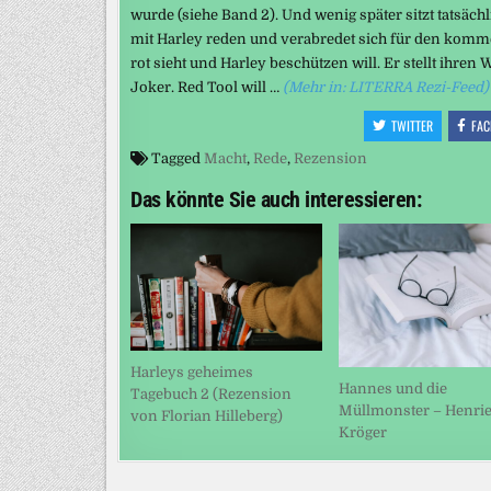
wurde (siehe Band 2). Und wenig später sitzt tatsäch
mit Harley reden und verabredet sich für den komm
rot sieht und Harley beschützen will. Er stellt ihren
Joker. Red Tool will …
(Mehr in: LITERRA Rezi-Feed)
TWITTER
FAC
Tagged
Macht
,
Rede
,
Rezension
Das könnte Sie auch interessieren:
Harleys geheimes
Hannes und die
Tagebuch 2 (Rezension
Müllmonster – Henrie
von Florian Hilleberg)
Kröger