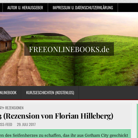
AUTOR U. HERAUSGEBER
IMPRESSUM U. DATENSCHUTZERKLÄRUNG
FREEONLINEBOOKS.de
NLINEBOOK
KURZGESCHICHTEN (KOSTENLOS)
POSTED
REZENSIONEN
IN
(Rezension von Florian Hilleberg)
RSS-FEED
29. JULI 2017
 des Seifenherzes zu schaffen, das ihr aus Gotham City geschickt