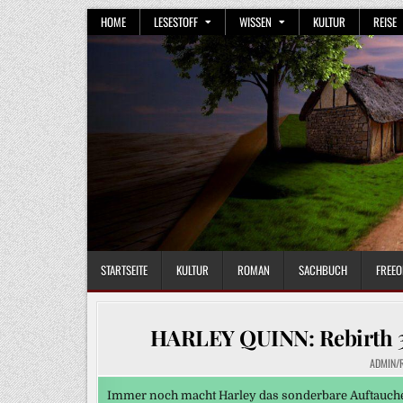
Skip
HOME
LESESTOFF
WISSEN
KULTUR
REISE
to
content
STARTSEITE
KULTUR
ROMAN
SACHBUCH
FREEO
HARLEY QUINN: Rebirth 3 
ADMIN/
Immer noch macht Harley das sonderbare Auftauchen