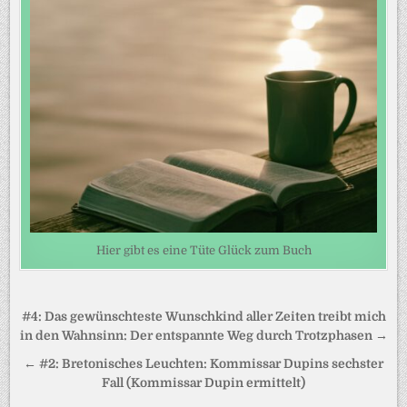
Hier gibt es eine Tüte Glück zum Buch
Beitragsnavigation
#4: Das gewünschteste Wunschkind aller Zeiten treibt mich
in den Wahnsinn: Der entspannte Weg durch Trotzphasen →
← #2: Bretonisches Leuchten: Kommissar Dupins sechster
Fall (Kommissar Dupin ermittelt)