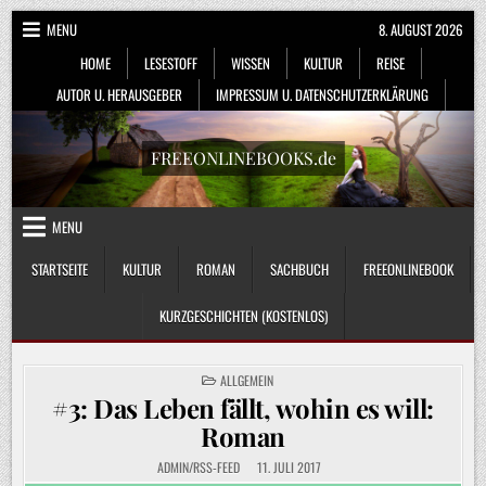
Skip
MENU
8. AUGUST 2026
to
HOME
LESESTOFF
WISSEN
KULTUR
REISE
content
AUTOR U. HERAUSGEBER
IMPRESSUM U. DATENSCHUTZERKLÄRUNG
FREEONLINEBOOKS.de
MENU
STARTSEITE
KULTUR
ROMAN
SACHBUCH
FREEONLINEBOOK
KURZGESCHICHTEN (KOSTENLOS)
POSTED
ALLGEMEIN
IN
#3: Das Leben fällt, wohin es will:
Roman
ADMIN/RSS-FEED
11. JULI 2017