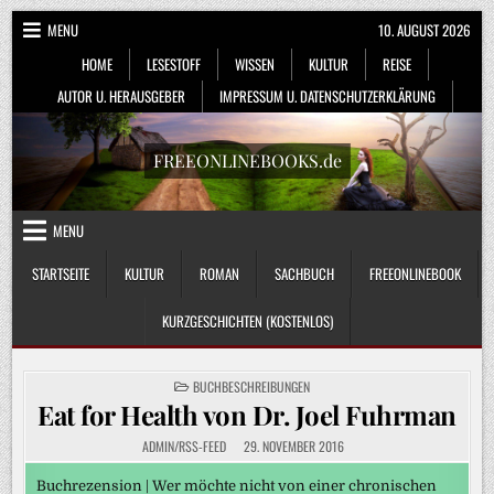
Skip
MENU
10. AUGUST 2026
to
HOME
LESESTOFF
WISSEN
KULTUR
REISE
content
AUTOR U. HERAUSGEBER
IMPRESSUM U. DATENSCHUTZERKLÄRUNG
FREEONLINEBOOKS.de
MENU
STARTSEITE
KULTUR
ROMAN
SACHBUCH
FREEONLINEBOOK
KURZGESCHICHTEN (KOSTENLOS)
POSTED
BUCHBESCHREIBUNGEN
IN
Eat for Health von Dr. Joel Fuhrman
ADMIN/RSS-FEED
29. NOVEMBER 2016
Buchrezension | Wer möchte nicht von einer chronischen