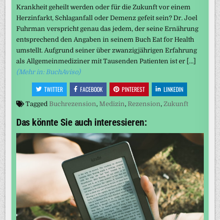
Krankheit geheilt werden oder für die Zukunft vor einem
Herzinfarkt, Schlaganfall oder Demenz gefeit sein? Dr. Joel
Fuhrman verspricht genau das jedem, der seine Ernährung
entsprechend den Angaben in seinem Buch Eat for Health
umstellt. Aufgrund seiner über zwanzigjährigen Erfahrung
als Allgemeinmediziner mit Tausenden Patienten ist er […]
(Mehr in: BuchAviso)
TWITTER
FACEBOOK
PINTEREST
LINKEDIN
Tagged
Buchrezension
,
Medizin
,
Rezension
,
Zukunft
Das könnte Sie auch interessieren: