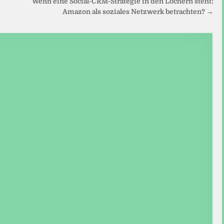
Wenn eine Social-CRM-Strategie in den Löchern steht:
Amazon als soziales Netzwerk betrachten? →