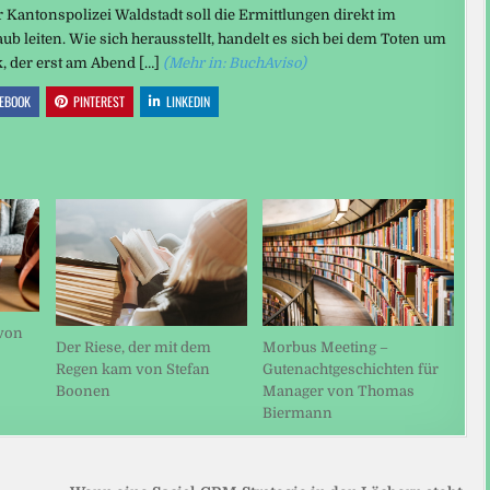
r Kantonspolizei Waldstadt soll die Ermittlungen direkt im
b leiten. Wie sich herausstellt, handelt es sich bei dem Toten um
, der erst am Abend […]
(Mehr in: BuchAviso)
EBOOK
PINTEREST
LINKEDIN
von
Der Riese, der mit dem
Morbus Meeting –
Regen kam von Stefan
Gutenachtgeschichten für
Boonen
Manager von Thomas
Biermann