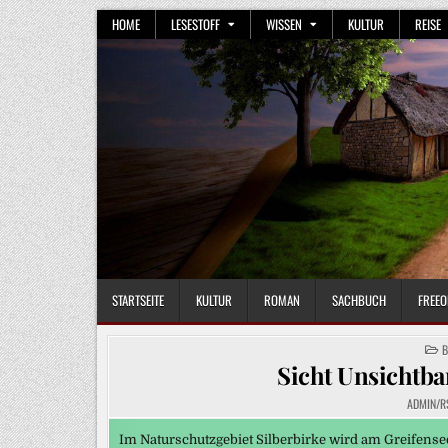
Skip
HOME
LESESTOFF
WISSEN
KULTUR
REISE
to
content
STARTSEITE
KULTUR
ROMAN
SACHBUCH
FREEO
P
B
I
Sicht Unsichtba
ADMIN/R
Im Naturschutzgebiet Silberbirke wird am Greifense