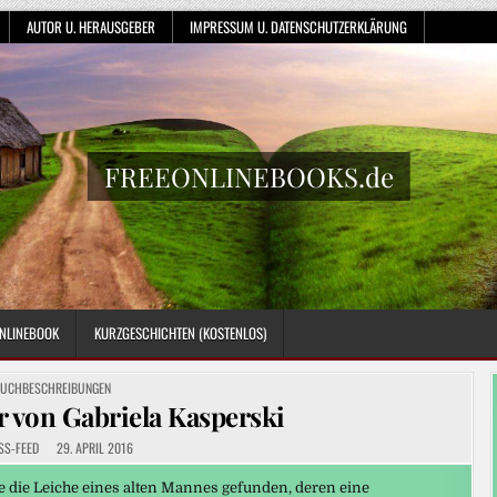
AUTOR U. HERAUSGEBER
IMPRESSUM U. DATENSCHUTZERKLÄRUNG
FREEONLINEBOOKS.de
NLINEBOOK
KURZGESCHICHTEN (KOSTENLOS)
OSTED
UCHBESCHREIBUNGEN
N
r von Gabriela Kasperski
SS-FEED
29. APRIL 2016
e die Leiche eines alten Mannes gefunden, deren eine