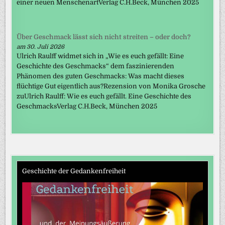
einer neuen MenschenartVerlag C.H.Beck, München 2025
Über Geschmack lässt sich nicht streiten – oder doch?
am 30. Juli 2026
Ulrich Raulff widmet sich in „Wie es euch gefällt: Eine
Geschichte des Geschmacks“ dem faszinierenden
Phänomen des guten Geschmacks: Was macht dieses
flüchtige Gut eigentlich aus?Rezension von Monika Grosche
zuUlrich Raulff: Wie es euch gefällt. Eine Geschichte des
GeschmacksVerlag C.H.Beck, München 2025
Geschichte der Gedankenfreiheit