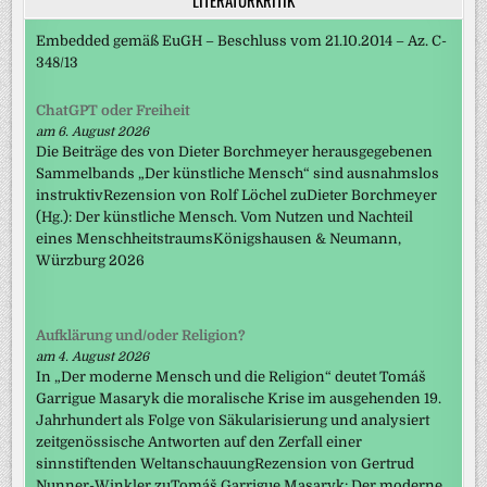
Embedded gemäß EuGH – Beschluss vom 21.10.2014 – Az. C-
348/13
ChatGPT oder Freiheit
am 6. August 2026
Die Beiträge des von Dieter Borchmeyer herausgegebenen
Sammelbands „Der künstliche Mensch“ sind ausnahmslos
instruktivRezension von Rolf Löchel zuDieter Borchmeyer
(Hg.): Der künstliche Mensch. Vom Nutzen und Nachteil
eines MenschheitstraumsKönigshausen & Neumann,
Würzburg 2026
Aufklärung und/oder Religion?
am 4. August 2026
In „Der moderne Mensch und die Religion“ deutet Tomáš
Garrigue Masaryk die moralische Krise im ausgehenden 19.
Jahrhundert als Folge von Säkularisierung und analysiert
zeitgenössische Antworten auf den Zerfall einer
sinnstiftenden WeltanschauungRezension von Gertrud
Nunner-Winkler zuTomáš Garrigue Masaryk: Der moderne