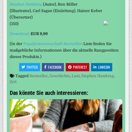
Stephen Hawking
(Autor)
, Ron Miller
(Illustrator)
, Carl Sagan
(Einleitung)
, Hainer Kober
(Übersetzer)
(150)
Download:
EUR 9,99
(In der
Populärwissenschaft-Bestseller
-Liste finden Sie
maßgebliche Informationen über die aktuelle Rangposition
dieses Produkts.)
TWITTER
FACEBOOK
PINTEREST
LINKEDIN
Tagged
Bestseller
,
Geschichte
,
Lust
,
Stephen Hawking
,
Zeit
Das könnte Sie auch interessieren: