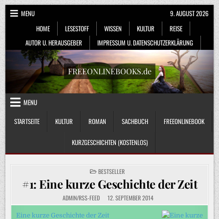
Skip
MENU
9. AUGUST 2026
to
HOME
LESESTOFF
WISSEN
KULTUR
REISE
content
AUTOR U. HERAUSGEBER
IMPRESSUM U. DATENSCHUTZERKLÄRUNG
FREEONLINEBOOKS.de
MENU
STARTSEITE
KULTUR
ROMAN
SACHBUCH
FREEONLINEBOOK
KURZGESCHICHTEN (KOSTENLOS)
POSTED
BESTSELLER
IN
#1: Eine kurze Geschichte der Zeit
ADMIN/RSS-FEED
12. SEPTEMBER 2014
Eine kurze Geschichte der Zeit