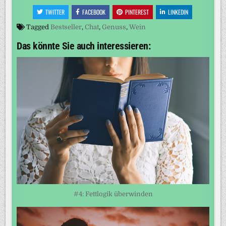
TWITTER
FACEBOOK
PINTEREST
LINKEDIN
Tagged
Bestseller
,
Chat
,
Genuss
,
Wein
Das könnte Sie auch interessieren:
#4: Fettlogik überwinden