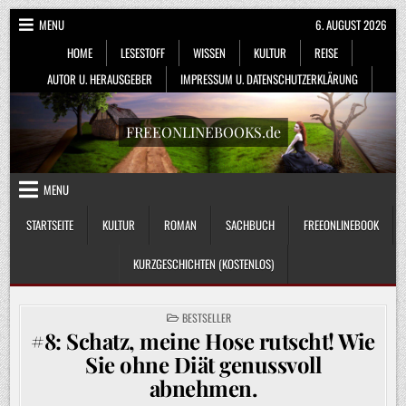
Skip
MENU
6. AUGUST 2026
to
HOME
LESESTOFF
WISSEN
KULTUR
REISE
content
AUTOR U. HERAUSGEBER
IMPRESSUM U. DATENSCHUTZERKLÄRUNG
FREEONLINEBOOKS.de
MENU
STARTSEITE
KULTUR
ROMAN
SACHBUCH
FREEONLINEBOOK
KURZGESCHICHTEN (KOSTENLOS)
POSTED
BESTSELLER
IN
#8: Schatz, meine Hose rutscht! Wie
Sie ohne Diät genussvoll
abnehmen.