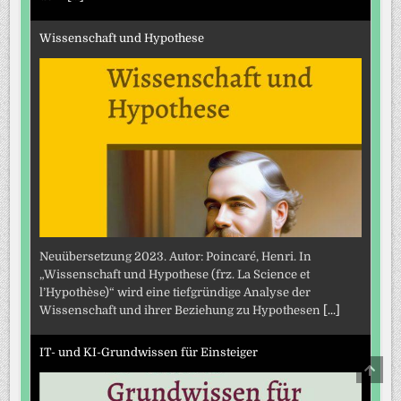
Wissenschaft und Hypothese
Neuübersetzung 2023. Autor: Poincaré, Henri. In
„Wissenschaft und Hypothese (frz. La Science et
l’Hypothèse)“ wird eine tiefgründige Analyse der
Wissenschaft und ihrer Beziehung zu Hypothesen
[...]
IT- und KI-Grundwissen für Einsteiger
SCRO
TO
TOP