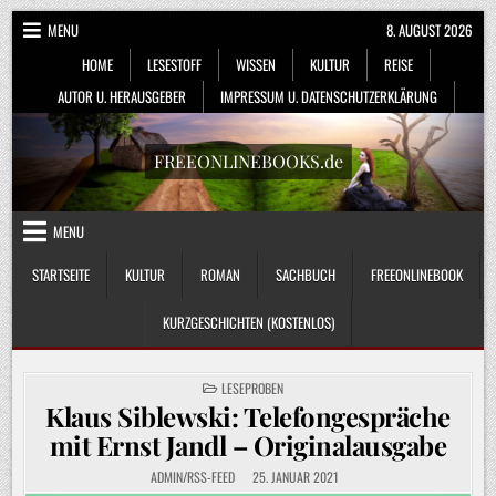
Skip
MENU
8. AUGUST 2026
to
HOME
LESESTOFF
WISSEN
KULTUR
REISE
content
AUTOR U. HERAUSGEBER
IMPRESSUM U. DATENSCHUTZERKLÄRUNG
FREEONLINEBOOKS.de
MENU
STARTSEITE
KULTUR
ROMAN
SACHBUCH
FREEONLINEBOOK
KURZGESCHICHTEN (KOSTENLOS)
POSTED
LESEPROBEN
IN
Klaus Siblewski: Telefongespräche
mit Ernst Jandl – Originalausgabe
ADMIN/RSS-FEED
25. JANUAR 2021