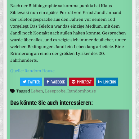
Nach der Bildbiographie »a komma punkt« hat Klaus
Siblewski nun ein spätes Porträt von Ernst Jandl anhand
der Telefongespräche aus den Jahren vor seinem Tod
vorgelegt. Das Telefon war das einzige Medium, mit dem
Jandl noch Kontakt nach außen halten konnte. Gesprochen
wurde über alles, und es zeigte sich immer deutlicher, unter
welchen Bedingungen Jandl ein Leben lang arbeitete. Eine
Erinnerung an einen der größten Lyriker des 20.
Jahrhunderts.
Quelle: Random House
TWITTER
FACEBOOK
PINTEREST
LINKEDIN
Tagged
Leben
,
Leseprobe
,
Randomhouse
Das könnte Sie auch interessieren: