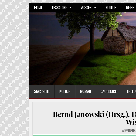
Skip
HOME
LESESTOFF
WISSEN
KULTUR
REISE
to
content
STARTSEITE
KULTUR
ROMAN
SACHBUCH
FREEO
Bernd Janowski (Hrsg.), D
Wi
ADMIN/RS