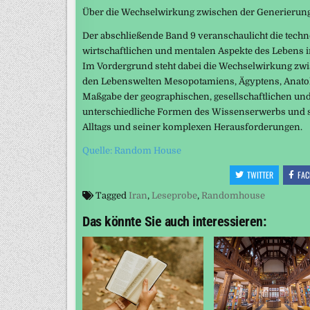
Über die Wechselwirkung zwischen der Generierun
Der abschließende Band 9 veranschaulicht die techno
wirtschaftlichen und mentalen Aspekte des Lebens i
Im Vordergrund steht dabei die Wechselwirkung zw
den Lebenswelten Mesopotamiens, Ägyptens, Anatoli
Maßgabe der geographischen, gesellschaftlichen und
unterschiedliche Formen des Wissenserwerbs und se
Alltags und seiner komplexen Herausforderungen.
Quelle: Random House
TWITTER
FAC
Tagged
Iran
,
Leseprobe
,
Randomhouse
Das könnte Sie auch interessieren: