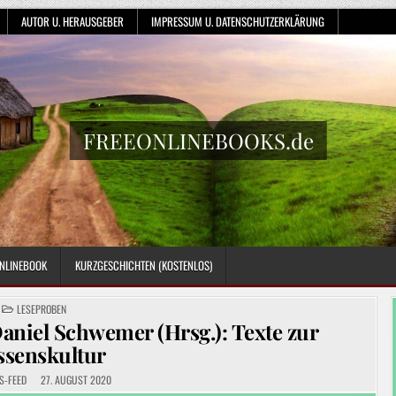
AUTOR U. HERAUSGEBER
IMPRESSUM U. DATENSCHUTZERKLÄRUNG
FREEONLINEBOOKS.de
NLINEBOOK
KURZGESCHICHTEN (KOSTENLOS)
POSTED
LESEPROBEN
IN
aniel Schwemer (Hrsg.): Texte zur
ssenskultur
S-FEED
27. AUGUST 2020