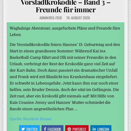
Vorstadtkrokodile – Band 3 –
Freunde für immer
ADMIN/RSS-FEED
19. AUGUST 2020
Waghalsige Abenteuer, ausgefuchste Pläne und Freunde fürs
Leben
Die Vorstadtkrokodile feiern Hannes’ 13. Geburtstag und den
Start in einen grandiosen Sommer: Während Kai ins
Basketball-Camp fährt und Olli mit seiner Freundin in den
Urlaub, verbringt der Rest der Krokodile ganz viel Zeit auf
der Kart-Bahn. Doch dann passiert ein dramatischer Unfall
und Frank wird mit Blaulicht ins Krankenhaus eingeliefert.
Er schwebt in Lebensgefahr. Jetzt kann ihm nur noch einer
helfen, sein Bruder Dennis, doch der sitzt im Gefängnis. Die
Zeit rast, aber ein Krokodil gibt niemals auf! Mit Hilfe von
Kais Cousine Jenny und Hannes’ Mutter schmiedet die
Bande einen ungewöhnlichen Plan …
Quelle: Random House
TWITTER
FACEBOOK
PINTEREST
LINKEDIN