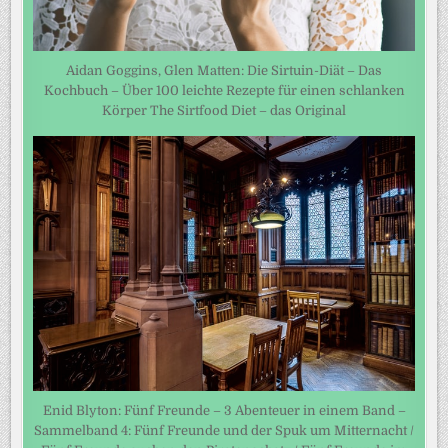
Aidan Goggins, Glen Matten: Die Sirtuin-Diät – Das
Kochbuch – Über 100 leichte Rezepte für einen schlanken
Körper The Sirtfood Diet – das Original
Enid Blyton: Fünf Freunde – 3 Abenteuer in einem Band –
Sammelband 4: Fünf Freunde und der Spuk um Mitternacht /