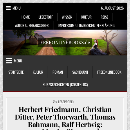
Skip
MENU
6. AUGUST 2026
to
HOME
LESESTOFF
WISSEN
KULTUR
REISE
content
AUTOR U. HERAUSGEBER
IMPRESSUM U. DATENSCHUTZERKLÄRUNG
FREEONLINEBOOKS.de
MENU
STARTSEITE
KULTUR
ROMAN
SACHBUCH
FREEONLINEBOOK
KURZGESCHICHTEN (KOSTENLOS)
POSTED
LESEPROBEN
IN
Herbert Friedmann, Christian
Ditter, Peter Thorwarth, Thomas
Bahmann, Ralf Hertwig: