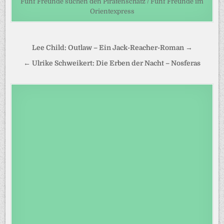
Fünf Freunde suchen den Piratenschatz / Fünf Freunde im
Orientexpress
Beitragsnavigation
Lee Child: Outlaw – Ein Jack-Reacher-Roman →
← Ulrike Schweikert: Die Erben der Nacht – Nosferas