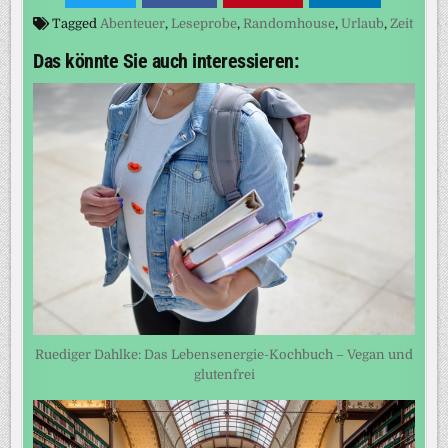
Tagged
Abenteuer
,
Leseprobe
,
Randomhouse
,
Urlaub
,
Zeit
Das könnte Sie auch interessieren:
Ruediger Dahlke: Das Lebensenergie-Kochbuch – Vegan und
glutenfrei