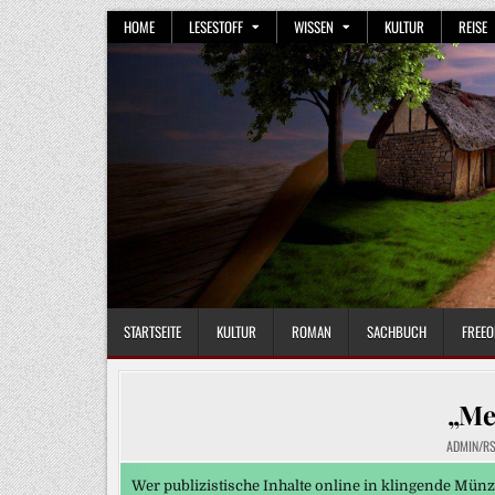
Skip
HOME
LESESTOFF
WISSEN
KULTUR
REISE
to
content
STARTSEITE
KULTUR
ROMAN
SACHBUCH
FREEO
„Me
ADMIN/RS
Wer publizistische Inhalte online in klingende Mü