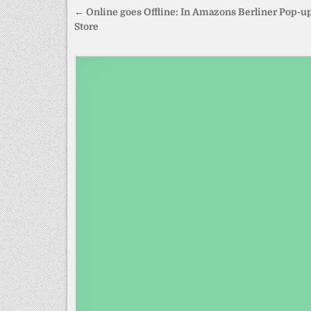
Beitragsnavigation
← Online goes Offline: In Amazons Berliner Pop-u
Store