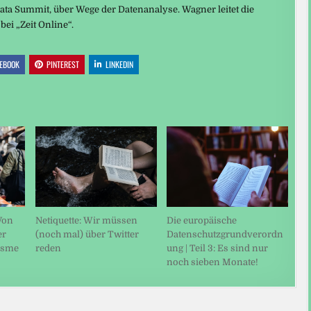
a Summit, über Wege der Datenanalyse. Wagner leitet die
ei „Zeit Online“.
EBOOK
PINTEREST
LINKEDIN
Von
Netiquette: Wir müssen
Die europäische
er
(noch mal) über Twitter
Datenschutzgrundverordn
isme
reden
ung | Teil 3: Es sind nur
noch sieben Monate!