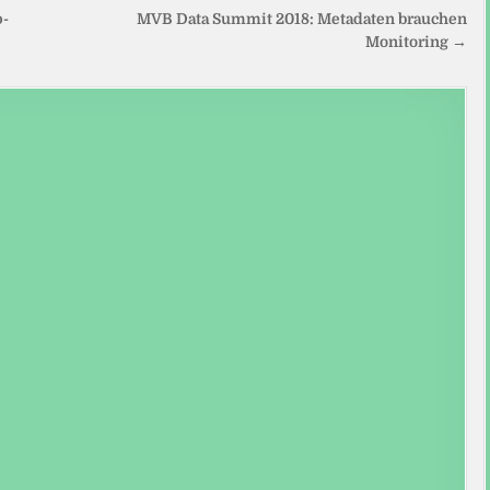
p-
MVB Data Summit 2018: Metadaten brauchen
Monitoring →