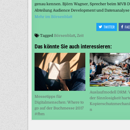
genau kennen. Björn Wagner, Sprecher beim MVB Dat
Abteilung Audience Development und Datenanalyse b
Mehr im Börsenblatt
TWITTER
FAC
Tagged
Börsenblatt
,
Zeit
Das könnte Sie auch interessieren:
Auslaufmodell DRM: 
Messetipps für
der Sinnlosigkeit hart
Digitalmenschen: Where to
Kopierschutzmechan
go auf der Buchmesse 2017
n
#fbm