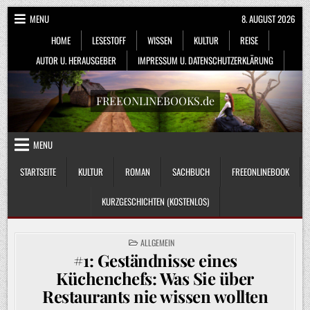
Skip
MENU
8. AUGUST 2026
to
HOME
LESESTOFF
WISSEN
KULTUR
REISE
content
AUTOR U. HERAUSGEBER
IMPRESSUM U. DATENSCHUTZERKLÄRUNG
FREEONLINEBOOKS.de
MENU
STARTSEITE
KULTUR
ROMAN
SACHBUCH
FREEONLINEBOOK
KURZGESCHICHTEN (KOSTENLOS)
POSTED
ALLGEMEIN
IN
#1: Geständnisse eines
Küchenchefs: Was Sie über
Restaurants nie wissen wollten