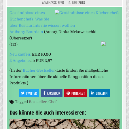
ADMIN/RSS-FEED
9. JUNI 2018
Geständnisse eines
Küchenchefs: Was Sie
über Restaurants nie wissen wollten
Anthony Bourdain
(Autor)
, Dinka Mrkowatschki
(Übersetzer)
(113)
Neu kaufen:
EUR 10,00
2 Angebote
ab
EUR 2,97
(In der
Bücher-Bestseller
-Liste finden Sie maßgebliche
Informationen über die aktuelle Rangposition dieses
Produkts.)
TWITTER
FACEBOOK
PINTEREST
LINKEDIN
Tagged
Bestseller
,
Chef
Das könnte Sie auch interessieren: