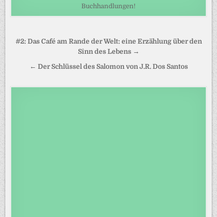
Buchhandlungen!
Beitragsnavigation
#2: Das Café am Rande der Welt: eine Erzählung über den
Sinn des Lebens →
← Der Schlüssel des Salomon von J.R. Dos Santos