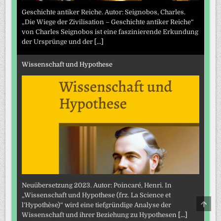
Geschichte antiker Reiche. Autor: Seignobos, Charles.
„Die Wiege der Zivilisation – Geschichte antiker Reiche“
von Charles Seignobos ist eine faszinierende Erkundung
der Ursprünge und der
[...]
Wissenschaft und Hypothese
Neuübersetzung 2023. Autor: Poincaré, Henri. In
„Wissenschaft und Hypothese (frz. La Science et
SCRO
l’Hypothèse)“ wird eine tiefgründige Analyse der
TO
Wissenschaft und ihrer Beziehung zu Hypothesen
[...]
TOP