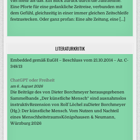
viel mehr als das. Ein Blick zurück durch die Jahrzehnte.
Eine Pforte für eine gedankliche Zeitreise, verbunden mit
dem Gefühl, gleichzeitig in einer immer gleichen Zeitschleife
festzustecken. Oder ganz profan: Eine alte Zeitung, eine […]
LITERATURKRITIK
Embedded gemäß EuGH – Beschluss vom 21.10.2014 – Az. C-
348/13
ChatGPT oder Freiheit
am 6. August 2026
Die Beiträge des von Dieter Borchmeyer herausgegebenen
Sammelbands „Der künstliche Mensch“ sind ausnahmslos
instruktivRezension von Rolf Löchel zuDieter Borchmeyer
(Hg.): Der künstliche Mensch. Vom Nutzen und Nachteil
eines MenschheitstraumsKönigshausen & Neumann,
Würzburg 2026