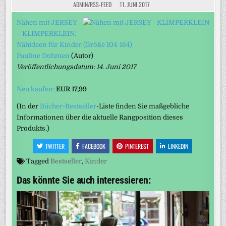
ADMIN/RSS-FEED
11. JUNI 2017
Nähen mit JERSEY
– KLIMPERKLEIN:
Nähideen für Kinder (Größe 104-164)
Pauline Dohmen
(Autor)
Veröffentlichungsdatum: 14. Juni 2017
Neu kaufen:
EUR 17,99
(In der
Bücher-Bestseller
-Liste finden Sie maßgebliche
Informationen über die aktuelle Rangposition dieses
Produkts.)
TWITTER
FACEBOOK
PINTEREST
LINKEDIN
Tagged
Bestseller
,
Kinder
Das könnte Sie auch interessieren: