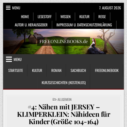
Skip
MENU
7. AUGUST 2026
to
HOME
LESESTOFF
WISSEN
KULTUR
REISE
content
AUTOR U. HERAUSGEBER
IMPRESSUM U. DATENSCHUTZERKLÄRUNG
FREEONLINEBOOKS.de
MENU
STARTSEITE
KULTUR
ROMAN
SACHBUCH
FREEONLINEBOOK
KURZGESCHICHTEN (KOSTENLOS)
POSTED
ALLGEMEIN
IN
#4: Nähen mit JERSEY –
KLIMPERKLEIN: Nähideen für
Kinder (Größe 104-164)