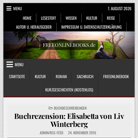
Skip
MENU
7. AUGUST 2026
to
HOME
LESESTOFF
WISSEN
KULTUR
REISE
content
AUTOR U. HERAUSGEBER
IMPRESSUM U. DATENSCHUTZERKLÄRUNG
FREEONLINEBOOKS.de
MENU
STARTSEITE
KULTUR
ROMAN
SACHBUCH
FREEONLINEBOOK
KURZGESCHICHTEN (KOSTENLOS)
POSTED
BUCHBESCHREIBUNGEN
IN
Buchrezension: Elisabetta von Liv
Winterberg
ADMIN/RSS-FEED
24. NOVEMBER 2016