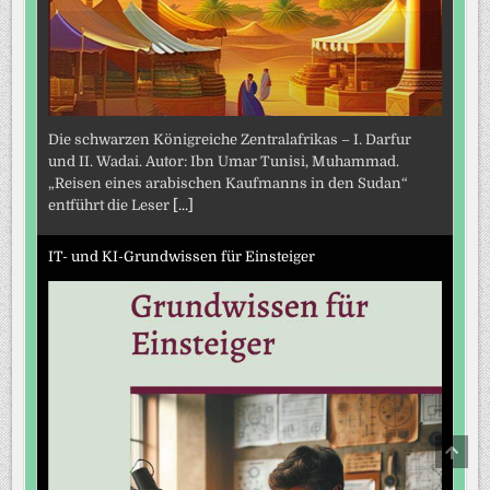
Die schwarzen Königreiche Zentralafrikas – I. Darfur
und II. Wadai. Autor: Ibn Umar Tunisi, Muhammad.
„Reisen eines arabischen Kaufmanns in den Sudan“
entführt die Leser
[...]
IT- und KI-Grundwissen für Einsteiger
SCRO
TO
TOP