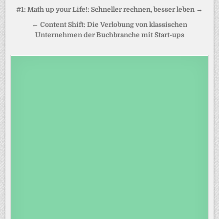
Beitragsnavigation
#1: Math up your Life!: Schneller rechnen, besser leben →
← Content Shift: Die Verlobung von klassischen
Unternehmen der Buchbranche mit Start-ups