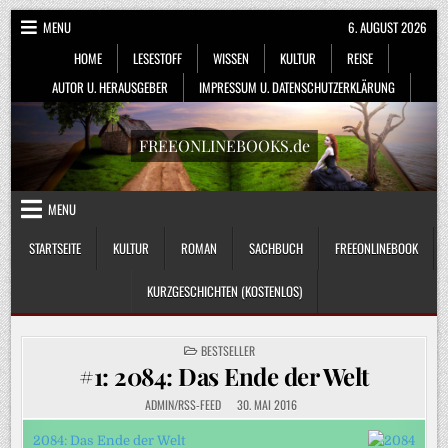
Skip
MENU
6. AUGUST 2026
to
HOME
LESESTOFF
WISSEN
KULTUR
REISE
content
AUTOR U. HERAUSGEBER
IMPRESSUM U. DATENSCHUTZERKLÄRUNG
FREEONLINEBOOKS.de
MENU
STARTSEITE
KULTUR
ROMAN
SACHBUCH
FREEONLINEBOOK
KURZGESCHICHTEN (KOSTENLOS)
POSTED
BESTSELLER
IN
#1: 2084: Das Ende der Welt
ADMIN/RSS-FEED
30. MAI 2016
2084: Das Ende der Welt