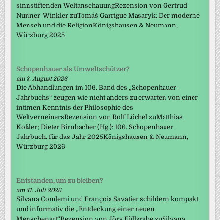
sinnstiftenden WeltanschauungRezension von Gertrud
Nunner-Winkler zuTomáš Garrigue Masaryk: Der moderne
Mensch und die ReligionKönigshausen & Neumann,
Würzburg 2025
Schopenhauer als Umweltschützer?
am 3. August 2026
Die Abhandlungen im 106. Band des „Schopenhauer-
Jahrbuchs“ zeugen wie nicht anders zu erwarten von einer
intimen Kenntnis der Philosophie des
WeltverneinersRezension von Rolf Löchel zuMatthias
Koßler; Dieter Birnbacher (Hg.): 106. Schopenhauer
Jahrbuch. für das Jahr 2025Königshausen & Neumann,
Würzburg 2026
Entstanden, um zu bleiben?
am 31. Juli 2026
Silvana Condemi und François Savatier schildern kompakt
und informativ die „Entdeckung einer neuen
Menschenart“Rezension von Jörg Füllgrabe zuSilvana