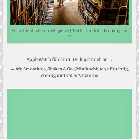
Zur »Künstlichen Intelligenz« | Teil 2: Der dritte Frühling der
KI
Beitragsnavigation
AppleWatch fühlt mit: Du lügst mich an →
← #3: Smoothies, Shakes & Co. (Minikochbuch): Fruchtig,
cremig und voller Vitamine