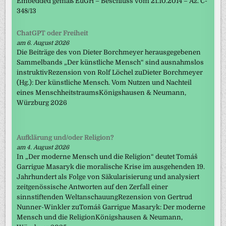
Embedded gemäß EuGH – Beschluss vom 21.10.2014 – Az. C-
348/13
ChatGPT oder Freiheit
am 6. August 2026
Die Beiträge des von Dieter Borchmeyer herausgegebenen
Sammelbands „Der künstliche Mensch“ sind ausnahmslos
instruktivRezension von Rolf Löchel zuDieter Borchmeyer
(Hg.): Der künstliche Mensch. Vom Nutzen und Nachteil
eines MenschheitstraumsKönigshausen & Neumann,
Würzburg 2026
Aufklärung und/oder Religion?
am 4. August 2026
In „Der moderne Mensch und die Religion“ deutet Tomáš
Garrigue Masaryk die moralische Krise im ausgehenden 19.
Jahrhundert als Folge von Säkularisierung und analysiert
zeitgenössische Antworten auf den Zerfall einer
sinnstiftenden WeltanschauungRezension von Gertrud
Nunner-Winkler zuTomáš Garrigue Masaryk: Der moderne
Mensch und die ReligionKönigshausen & Neumann,