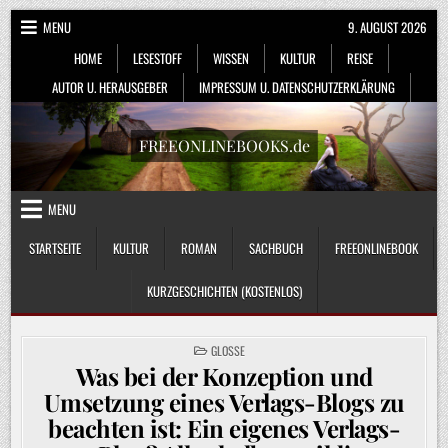
Skip
MENU
9. AUGUST 2026
to
HOME
LESESTOFF
WISSEN
KULTUR
REISE
content
AUTOR U. HERAUSGEBER
IMPRESSUM U. DATENSCHUTZERKLÄRUNG
FREEONLINEBOOKS.de
MENU
STARTSEITE
KULTUR
ROMAN
SACHBUCH
FREEONLINEBOOK
KURZGESCHICHTEN (KOSTENLOS)
POSTED
GLOSSE
IN
Was bei der Konzeption und
Umsetzung eines Verlags-Blogs zu
beachten ist: Ein eigenes Verlags-